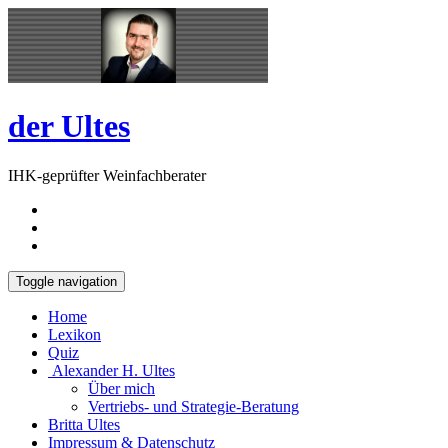
Skip
Open
to
Sidebar
content
der Ultes
IHK-geprüfter Weinfachberater
Toggle navigation
Home
Lexikon
Quiz
Alexander H. Ultes
Über mich
Vertriebs- und Strategie-Beratung
Britta Ultes
Impressum & Datenschutz