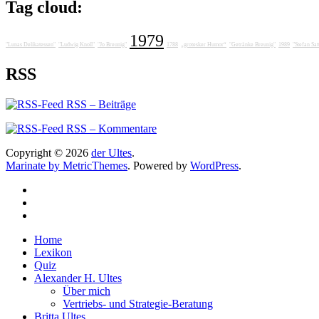
Tag cloud:
1979
"Lunas Delikatessen"
"Ludwig Knoll"
"Jo Breunig"
1788
„grotesker Humor“
"Getränke Breunig"
1989
"Stefan Sat
RSS
RSS – Beiträge
RSS – Kommentare
Copyright © 2026
der Ultes
.
Marinate by MetricThemes
. Powered by
WordPress
.
Home
Lexikon
Quiz
Alexander H. Ultes
Über mich
Vertriebs- und Strategie-Beratung
Britta Ultes