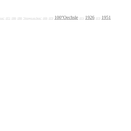
100°Oechsle
1926
1951
tran"
1972
1986
1988
"Weingut am Stein"
1606
1976
1974
1978