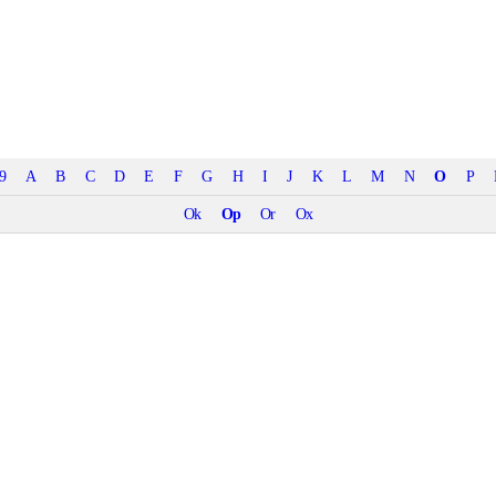
9
A
B
C
D
E
F
G
H
I
J
K
L
M
N
O
P
Ok
Op
Or
Ox