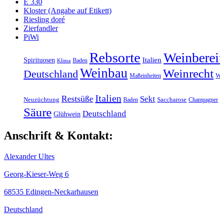
E 330
Kloster (Angabe auf Etikett)
Riesling doré
Zierfandler
PiWi
Rebsorte
Weinberei
Italien
Spirituosen
Baden
Klima
Weinbau
Weinrecht
Deutschland
Maßeinheiten
W
Italien
Restsüße
Sekt
Neuzüchtung
Baden
Saccharose
Champagner
Säure
Deutschland
Glühwein
Anschrift & Kontakt:
Alexander Ultes
Georg-Kieser-Weg 6
68535 Edingen-Neckarhausen
Deutschland