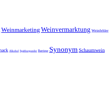
Weinvermarktung
Weinmarketing
Weinfehler
A
Synonym
Schaumwein
mack
Barrique
Alkohol
Spätburgunder