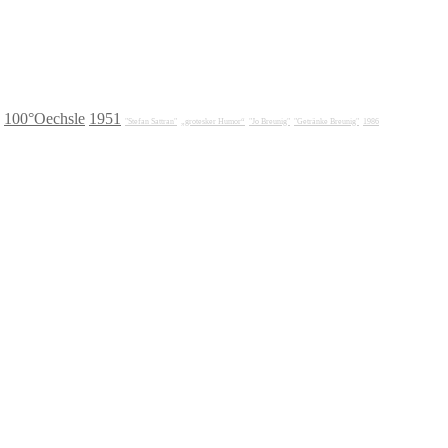
100°Oechsle
1951
"Stefan Sattran"
„grotesker Humor“
"Jo Breunig"
"Getränke Breunig"
1986