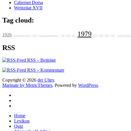
Cabernet Dorsa
Weinzitat XVII
Tag cloud:
1979
1926
"Weingut am Stein"
1976
"Lunas Delikatessen"
1788
1978
1974
1972
1989
1988
1606
"Ludwig Knoll"
RSS
RSS – Beiträge
RSS – Kommentare
Copyright © 2026
der Ultes
.
Marinate by MetricThemes
. Powered by
WordPress
.
Home
Lexikon
Quiz