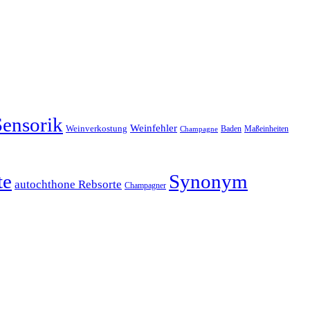
Sensorik
Weinfehler
Weinverkostung
Baden
Maßeinheiten
Champagne
te
Synonym
autochthone Rebsorte
Champagner