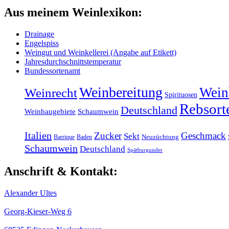
Aus meinem Weinlexikon:
Drainage
Engelspiss
Weingut und Weinkellerei (Angabe auf Etikett)
Jahresdurchschnittstemperatur
Bundessortenamt
Weinbereitung
Wein
Weinrecht
Spirituosen
Rebsort
Deutschland
Weinbaugebiete
Schaumwein
Italien
Zucker
Geschmack
Sekt
Barrique
Baden
Neuzüchtung
Schaumwein
Deutschland
Spätburgunder
Anschrift & Kontakt:
Alexander Ultes
Georg-Kieser-Weg 6