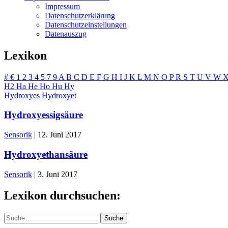
Impressum
Datenschutzerklärung
Datenschutzeinstellungen
Datenauszug
Lexikon
#
€
1
2
3
4
5
7
9
A
B
C
D
E
F
G
H
I
J
K
L
M
N
O
P
R
S
T
U
V
W
H2
Ha
He
Ho
Hu
Hy
Hydroxyes
Hydroxyet
Hydroxyessigsäure
Sensorik
|
12. Juni 2017
Hydroxyethansäure
Sensorik
|
3. Juni 2017
Lexikon durchsuchen:
Suche
Suche