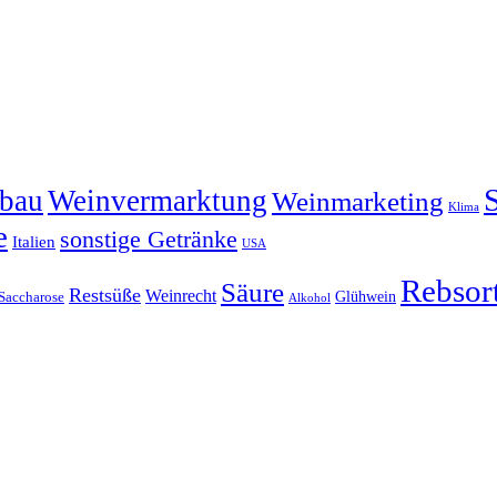
bau
Weinvermarktung
Weinmarketing
Klima
e
sonstige Getränke
Italien
USA
Rebsor
Säure
Restsüße
Weinrecht
Glühwein
Saccharose
Alkohol