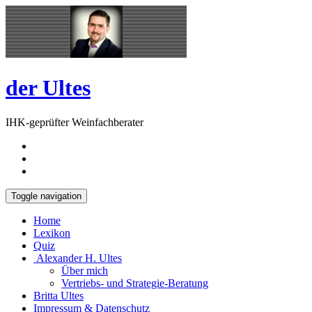
Skip
Open
to
Sidebar
content
der Ultes
IHK-geprüfter Weinfachberater
Toggle navigation
Home
Lexikon
Quiz
Alexander H. Ultes
Über mich
Vertriebs- und Strategie-Beratung
Britta Ultes
Impressum & Datenschutz