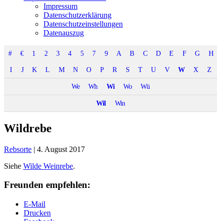
Impressum
Datenschutzerklärung
Datenschutzeinstellungen
Datenauszug
#
€
1
2
3
4
5
7
9
A
B
C
D
E
F
G
H
I
J
K
L
M
N
O
P
R
S
T
U
V
W
X
Z
We
Wh
Wi
Wo
Wü
Wil
Win
Wildrebe
Rebsorte
|
4. August 2017
Siehe
Wilde Weinrebe
.
Freunden empfehlen:
E-Mail
Drucken