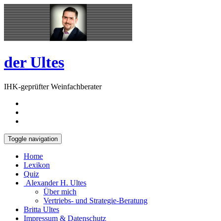
Skip
Open
to
Sidebar
content
der Ultes
IHK-geprüfter Weinfachberater
Toggle navigation
Home
Lexikon
Quiz
Alexander H. Ultes
Über mich
Vertriebs- und Strategie-Beratung
Britta Ultes
Impressum & Datenschutz