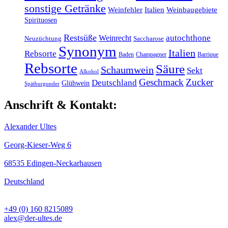
sonstige Getränke
Weinfehler
Italien
Weinbaugebiete
Spirituosen
Restsüße
Weinrecht
autochthone
Neuzüchtung
Saccharose
Synonym
Italien
Rebsorte
Baden
Champagner
Barrique
Rebsorte
Säure
Schaumwein
Sekt
Alkohol
Geschmack
Zucker
Deutschland
Glühwein
Spätburgunder
Anschrift & Kontakt:
Alexander Ultes
Georg-Kieser-Weg 6
68535 Edingen-Neckarhausen
Deutschland
+49 (0) 160 8215089
alex@der-ultes.de