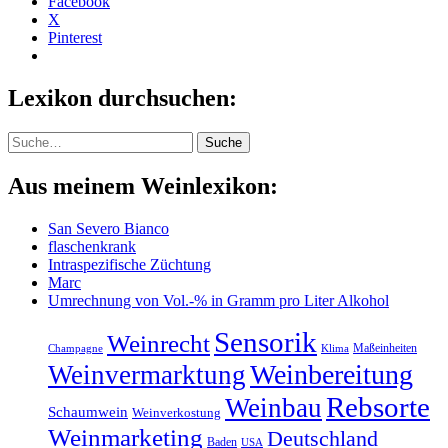
Facebook
X
Pinterest
Lexikon durchsuchen:
Suche
Suche
Aus meinem Weinlexikon:
San Severo Bianco
flaschenkrank
Intraspezifische Züchtung
Marc
Umrechnung von Vol.-% in Gramm pro Liter Alkohol
Sensorik
Weinrecht
Maßeinheiten
Klima
Champagne
Weinbereitung
Weinvermarktung
Rebsorte
Weinbau
Schaumwein
Weinverkostung
Weinmarketing
Deutschland
Baden
USA