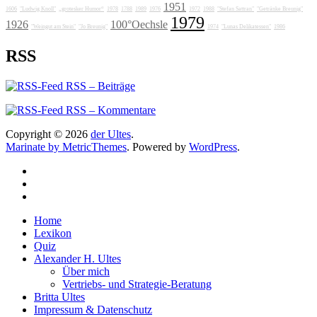
1951
1606
"Ludwig Knoll"
„grotesker Humor“
1978
1788
1989
1976
1972
1988
"Stefan Sattran"
"Getränke Breunig"
1979
1926
100°Oechsle
"Weingut am Stein"
"Jo Breunig"
1974
"Lunas Delikatessen"
1986
RSS
RSS – Beiträge
RSS – Kommentare
Copyright © 2026
der Ultes
.
Marinate by MetricThemes
. Powered by
WordPress
.
Home
Lexikon
Quiz
Alexander H. Ultes
Über mich
Vertriebs- und Strategie-Beratung
Britta Ultes
Impressum & Datenschutz