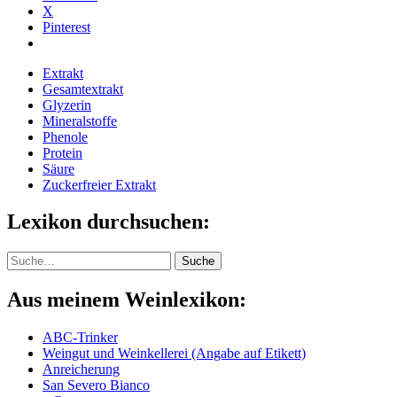
X
Pinterest
Extrakt
Gesam­tex­trakt
Glyzerin
Mineralstoffe
Phenole
Protein
Säure
Zuckerfreier Extrakt
Lexikon durchsuchen:
Suche
Suche
Aus meinem Weinlexikon:
ABC-Trinker
Weingut und Weinkellerei (Angabe auf Etikett)
Anreicherung
San Severo Bianco