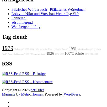
Pälzisches Wörderbuch - Pfälzisches Wörterbuch
Lob von Niko und Vorschau Weinrallye #19
Schlieren
adstringierend
Weinbergsrundflug
Tag cloud:
1979
1951
"Jo Breunig"
1972
1606
1978
„grotesker Humor“
"Stefan Sattran"
"Getränke Breunig"
"Ludwig
1926
100°Oechsle
Knoll"
"Lunas Delikatessen"
1986
"Weingut am Stein"
1976
1989
1974
1988
1788
RSS
RSS – Beiträge
RSS – Kommentare
Copyright © 2026
der Ultes
.
Marinate by MetricThemes
. Powered by
WordPress
.