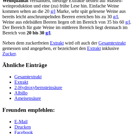
Wein­qua­li­tät
verstanden, nied­rige Extrakte deuten auf Mas­sen­
weinproduktion und eine (zu) frühe Lese hin. Einfache Weine
kommen selten an die 20
g/l
Marke, sehr spät gelesene Weine aus
bereits leicht anschrumpelnden Beeren erreichen bis zu 30
g/l
,
Weine aus edelsüßen Beeren liegen oft im Bereich von 35 bis 60
g/l
.
Der Bereich für gute Weine im mittleren Bereich liegt demnach im
Bereich von
20 bis 30
g/l
.
Neben dem zuckerfreien
Extrakt
wird oft auch der
Gesam­tex­trakt
gemessen und angegeben, er bezeichnet den
Extrakt
inklusive
Zucker
.
Ähnliche Einträge
Gesam­tex­trakt
Extrakt
2-Hydroxybernsteinsäure
Albillo
Ameisensäure
Freunden empfehlen:
E-Mail
Drucken
Facebook