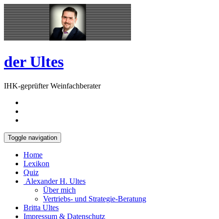
Skip
Open
to
Sidebar
content
der Ultes
IHK-geprüfter Weinfachberater
Toggle navigation
Home
Lexikon
Quiz
Alexander H. Ultes
Über mich
Vertriebs- und Strategie-Beratung
Britta Ultes
Impressum & Datenschutz