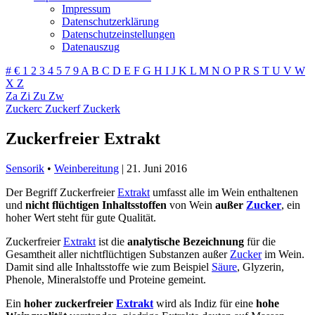
Impressum
Datenschutzerklärung
Datenschutzeinstellungen
Datenauszug
#
€
1
2
3
4
5
7
9
A
B
C
D
E
F
G
H
I
J
K
L
M
N
O
P
R
S
T
U
V
W
X
Z
Za
Zi
Zu
Zw
Zuckerc
Zuckerf
Zuckerk
Zuckerfreier Extrakt
Sensorik
•
Weinbereitung
|
21. Juni 2016
Der Begriff Zuckerfreier
Extrakt
umfasst alle im Wein enthaltenen
und
nicht flüchtigen Inhaltsstoffen
von Wein
außer
Zucker
, ein
hoher Wert steht für gute Qualität.
Zuckerfreier
Extrakt
ist die
ana­ly­ti­sche Bezeich­nung
für die
Gesamt­heit aller nicht­flüch­tigen Sub­stan­zen außer
Zucker
im Wein.
Damit sind alle Inhaltsstoffe wie zum Beispiel
Säure
, Glyzerin,
Phenole, Mineralstoffe und Proteine gemeint.
Ein
hoher zuckerfreier
Extrakt
wird als Indiz für eine
hohe