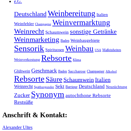
e.G.
Weinbereitung
Deutschland
Italien
Weinvermarktung
Weinfehler
Champagne
Weinrecht
sonstige Getränke
Schaumwein
Weinmarketing
Weinbaugebiete
Baden
Sensorik
Weinbau
Spirituosen
Maßeinheiten
USA
Rebsorte
Weinverkostung
Klima
Geschmack
Glühwein
Baden
Saccharose
Champagner
Alkohol
Rebsorte
Säure
Schaumwein
Italien
Weinrecht
Sekt
Deutschland
Barrique
Neuzüchtung
Spätburgunder
Synonym
Zucker
autochthone Rebsorte
Restsüße
Anschrift & Kontakt:
Alexander Ultes