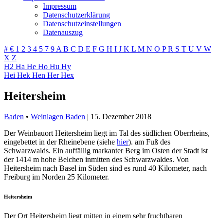
Impressum
Datenschutzerklärung
Datenschutzeinstellungen
Datenauszug
#
€
1
2
3
4
5
7
9
A
B
C
D
E
F
G
H
I
J
K
L
M
N
O
P
R
S
T
U
V
W
X
Z
H2
Ha
He
Ho
Hu
Hy
Hei
Hek
Hen
Her
Hex
Heitersheim
Baden
•
Weinlagen Baden
|
15. Dezember 2018
Der Weinbauort Heitersheim liegt im Tal des südlichen Oberrheins,
eingebettet in der Rheinebene (siehe
hier
). am Fuß des
Schwarzwalds. Ein auffällig markanter Berg im Osten der Stadt ist
der 1414 m hohe Belchen inmitten des Schwarzwaldes. Von
Heitersheim nach Basel im Süden sind es rund 40 Kilometer, nach
Freiburg im Norden 25 Kilometer.
Heitersheim
Der Ort Heitersheim liegt mitten in einem sehr fruchtbaren