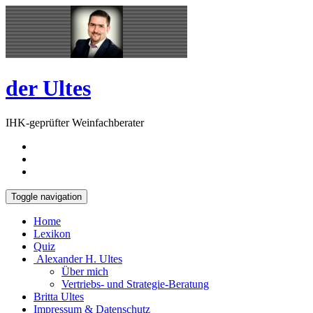
Skip
Open
to
Sidebar
content
der Ultes
IHK-geprüfter Weinfachberater
Toggle navigation
Home
Lexikon
Quiz
Alexander H. Ultes
Über mich
Vertriebs- und Strategie-Beratung
Britta Ultes
Impressum & Datenschutz