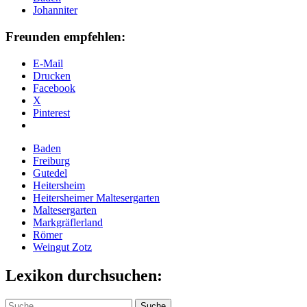
Johanniter
Freunden empfehlen:
E-Mail
Drucken
Facebook
X
Pinterest
Baden
Freiburg
Gutedel
Heitersheim
Heitersheimer Maltesergarten
Maltesergarten
Markgräflerland
Römer
Weingut Zotz
Lexikon durchsuchen:
Suche
Suche