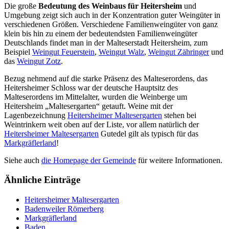
Die große
Bedeutung des Weinbaus für Heitersheim
und
Umgebung zeigt sich auch in der Konzentration guter Weingüter in
verschiedenen Größen. Verschiedene Familienweingüter von ganz
klein bis hin zu einem der bedeutendsten Familienweingüter
Deutschlands findet man in der Malteserstadt Heitersheim, zum
Beispiel
Weingut Feuerstein
,
Weingut Walz
,
Weingut Zähringer
und
das
Weingut Zotz
.
Bezug nehmend auf die starke Präsenz des Malteserordens, das
Heitersheimer Schloss war der deutsche Hauptsitz des
Malteserordens im Mittelalter, wurden die Weinberge um
Heitersheim „Maltesergarten“ getauft. Weine mit der
Lagenbezeichnung
Heitersheimer Maltesergarten
stehen bei
Weintrinkern weit oben auf der Liste, vor allem natürlich der
Heitersheimer Maltesergarten
Gutedel gilt als typisch für das
Markgräflerland
!
Siehe auch
die Homepage der Gemeinde
für weitere Informationen.
Ähnliche Einträge
Heitersheimer Maltesergarten
Badenweiler Römerberg
Markgräflerland
Baden