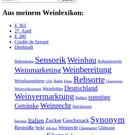
Aus meinem Weinlexikon:
E 363
27. April
E 280
Coulée de Serrant
Direktsaft
Sensorik
Weinbau
Schaumwein
Maßeinheiten
Weinbereitung
Weinmarketing
Rebsorte
Weinbaugebiete
Baden
Klima
USA
Champagne
Deutschland
Weinfehler
Weinverkostung
Weinvermarktung
sonstige
Italien
Weinrecht
Getränke
Spirituosen
Synonym
Italien
Zucker
Geschmack
Barrique
Restsüße
Sekt
Weinrecht
Glühwein
Champagner
Alkohol