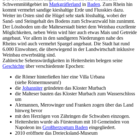
Schwemmlößgebiet im
Markgräflerland
in
Baden
. Zum Rhein hin
kommt vermehrt sandige kieshaltige Erde und Flusskies dazu.
Weiter im Osten sind die Hügel sehr stark lösshaltig, wobei der
Sand- und Steingehalt des Bodens zum Schwarzwald hin zunimmt.
Der Lössboden um die Malteserstadt bietet dem Weinbau exzellente
Möglichkeiten, neben Wein wird hier auch etwas Mais und Getreide
angebaut. Vor allem in den sandigeren Niederungen nahe des
Rheins wird auch vermehrt Spargel angebaut. Die Stadt hat rund
6.000 Einwohner, die überwiegend in der Landwirtschaft inklusive
Weinbau erwerbstätig sind.
Zahlreiche Sehenswürdigkeiten in Heitersheim belegen seine
Geschichte
über verschiedenste Epochen:
die Römer hinterließen hier eine Villa Urbana
(siehe Römermuseum!)
die
Johanniter
gründeten das Kloster Murbach
die Malteser bauten das Kloster Murbach zum Wasserschloss
um
Alemannen, Merowinger und Franken zogen über das Land
hinweg bevor
mit den Herzögen von Zähringen die Schwaben einzogen.
Heitersheim wurde als Fürstentum mit 10 Gemeinden von
Napoleon ins
Großherzogtum Baden
eingegliedert.
2010 eröffnete das Dreiecksland-Museum