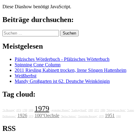
Diese Diashow benötigt JavaScript.
Beiträge durchsuchen:
Suchen
nach:
Meistgelesen
Pälzisches Wörderbuch - Pfälzisches Wörterbuch
Spinning Cone Column
2011 Riesling Kabinett trocken, Irene Söngen Hattenheim
Weißherbst
Mandy Großgarten ist 62. Deutsche Weinkönigin
Tag cloud:
1979
"Jo Breunig"
1974
1788
1606
„grotesker Humor“
"Ludwig Knoll"
1989
1972
1986
"Weingut am Stein"
"Lunas
1926
100°Oechsle
1951
Delikatessen"
1976
"Stefan Sattran"
"Getränke Breunig"
1978
1988
RSS