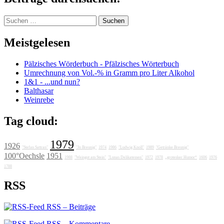
Suchen
nach:
Meistgelesen
Pälzisches Wörderbuch - Pfälzisches Wörterbuch
Umrechnung von Vol.-% in Gramm pro Liter Alkohol
1&1 - ...und nun?
Balthasar
Weinrebe
Tag cloud:
1979
1926
"Stefan Sattran"
"Jo Breunig"
1974
1986
"Ludwig Knoll"
1989
"Getränke Breunig"
100°Oechsle
1951
1988
"Weingut am Stein"
"Lunas Delikatessen"
1972
1978
„grotesker Humor“
1606
1976
1788
RSS
RSS – Beiträge
RSS – Kommentare