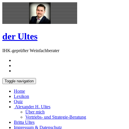
Skip
Open
to
Sidebar
content
der Ultes
IHK-geprüfter Weinfachberater
Toggle navigation
Home
Lexikon
Quiz
Alexander H. Ultes
Über mich
Vertriebs- und Strategie-Beratung
Britta Ultes
Impressum & Datenschutz