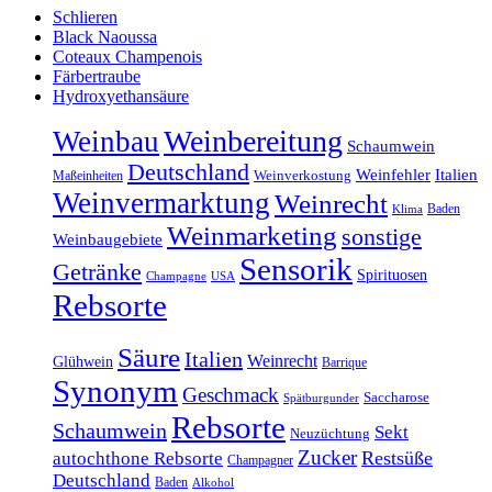
Schlieren
Black Naoussa
Coteaux Champenois
Färbertraube
Hydroxyethansäure
Weinbereitung
Weinbau
Schaumwein
Deutschland
Weinfehler
Italien
Maßeinheiten
Weinverkostung
Weinvermarktung
Weinrecht
Baden
Klima
Weinmarketing
sonstige
Weinbaugebiete
Sensorik
Getränke
Spirituosen
Champagne
USA
Rebsorte
Säure
Italien
Weinrecht
Glühwein
Barrique
Synonym
Geschmack
Saccharose
Spätburgunder
Rebsorte
Schaumwein
Sekt
Neuzüchtung
Zucker
Restsüße
autochthone Rebsorte
Champagner
Deutschland
Baden
Alkohol