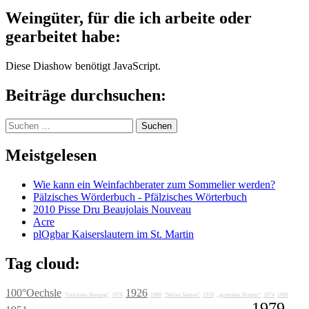
Weingüter, für die ich arbeite oder
gearbeitet habe:
Diese Diashow benötigt JavaScript.
Beiträge durchsuchen:
Suchen
nach:
Meistgelesen
Wie kann ein Weinfachberater zum Sommelier werden?
Pälzisches Wörderbuch - Pfälzisches Wörterbuch
2010 Pisse Dru Beaujolais Nouveau
Acre
plOgbar Kaiserslautern im St. Martin
Tag cloud:
100°Oechsle
1926
"Getränke Breunig"
1976
1989
"Stefan Sattran"
1978
„grotesker Humor“
1974
1988
1979