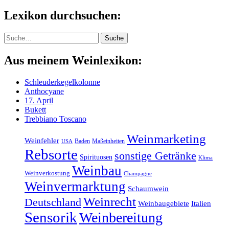
Lexikon durchsuchen:
Suche
Suche
Aus meinem Weinlexikon:
Schleuderkegelkolonne
Anthocyane
17. April
Bukett
Trebbiano Toscano
Weinmarketing
Weinfehler
Baden
Maßeinheiten
USA
Rebsorte
sonstige Getränke
Spirituosen
Klima
Weinbau
Weinverkostung
Champagne
Weinvermarktung
Schaumwein
Weinrecht
Deutschland
Weinbaugebiete
Italien
Sensorik
Weinbereitung