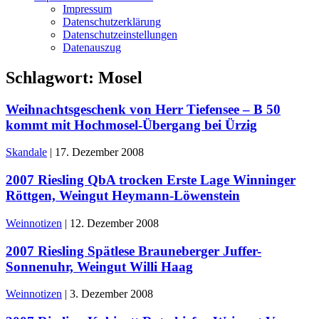
Impressum
Datenschutzerklärung
Datenschutzeinstellungen
Datenauszug
Schlagwort:
Mosel
Weihnachtsgeschenk von Herr Tiefensee – B 50
kommt mit Hochmosel-Übergang bei Ürzig
Skandale
|
17. Dezember 2008
2007 Riesling QbA trocken Erste Lage Winninger
Röttgen, Weingut Heymann-Löwenstein
Weinnotizen
|
12. Dezember 2008
2007 Riesling Spätlese Brauneberger Juffer-
Sonnenuhr, Weingut Willi Haag
Weinnotizen
|
3. Dezember 2008