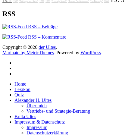
1951
1986
"Weingut am Stein"
1788
1972
"Ludwig Knoll"
"Lunas Delikatessen"
"Jo Breunig"
1606
RSS
RSS – Beiträge
RSS – Kommentare
Copyright © 2026
der Ultes
.
Marinate by MetricThemes
. Powered by
WordPress
.
Home
Lexikon
Quiz
Alexander H. Ultes
Über mich
Vertriebs- und Strategie-Beratung
Britta Ultes
Impressum & Datenschutz
Impressum
Datenschutzerklärung