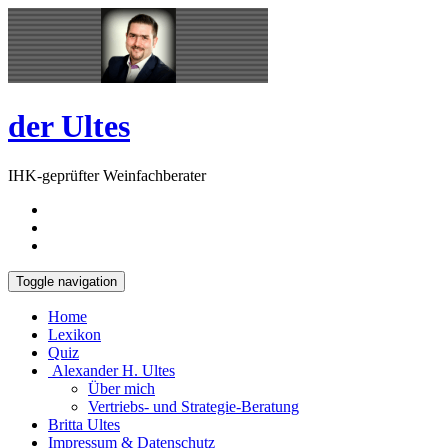
Skip
Open
to
Sidebar
content
der Ultes
IHK-geprüfter Weinfachberater
Toggle navigation
Home
Lexikon
Quiz
Alexander H. Ultes
Über mich
Vertriebs- und Strategie-Beratung
Britta Ultes
Impressum & Datenschutz