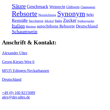
Säure
Geschmack
Weinrecht
Glühwein
Champagner
Rebsorte
Synonym
Sekt
Neuzüchtung
Zucker
Restsüße
Saccharose
Baden
Alkohol
Spätburgunder
Italien
autochthone Rebsorte
Deutschland
Barrique
Schaumwein
Anschrift & Kontakt:
Alexander Ultes
Georg-Kieser-Weg 6
68535 Edingen-Neckarhausen
Deutschland
+49 (0) 160 8215089
alex@der-ultes.de