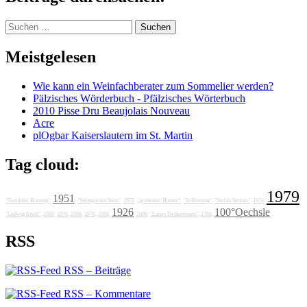
Suchen
nach:
Meistgelesen
Wie kann ein Weinfachberater zum Sommelier werden?
Pälzisches Wörderbuch - Pfälzisches Wörterbuch
2010 Pisse Dru Beaujolais Nouveau
Acre
plOgbar Kaiserslautern im St. Martin
Tag cloud:
1979
1951
"Getränke Breunig"
"Weingut am Stein"
1972
„grotesker Humor“
"Jo Breunig"
"Stefan Sattran"
1974
1926
100°Oechsle
"Ludwig Knoll"
1989
1976
1986
1978
1988
1606
"Lunas Delikatessen"
1788
RSS
RSS – Beiträge
RSS – Kommentare