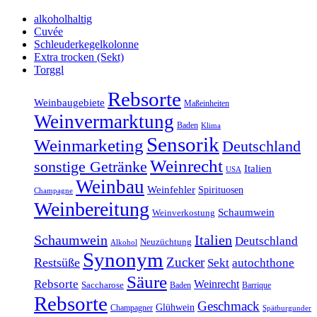
alkoholhaltig
Cuvée
Schleuderkegelkolonne
Extra trocken (Sekt)
Torggl
Rebsorte
Weinbaugebiete
Maßeinheiten
Weinvermarktung
Baden
Klima
Sensorik
Weinmarketing
Deutschland
Weinrecht
sonstige Getränke
Italien
USA
Weinbau
Weinfehler
Spirituosen
Champagne
Weinbereitung
Schaumwein
Weinverkostung
Schaumwein
Italien
Deutschland
Neuzüchtung
Alkohol
Synonym
Zucker
Restsüße
Sekt
autochthone
Säure
Rebsorte
Weinrecht
Saccharose
Baden
Barrique
Rebsorte
Geschmack
Glühwein
Champagner
Spätburgunder