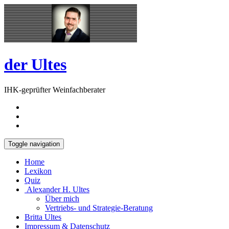
Skip
Open
to
Sidebar
content
der Ultes
IHK-geprüfter Weinfachberater
Toggle navigation
Home
Lexikon
Quiz
Alexander H. Ultes
Über mich
Vertriebs- und Strategie-Beratung
Britta Ultes
Impressum & Datenschutz