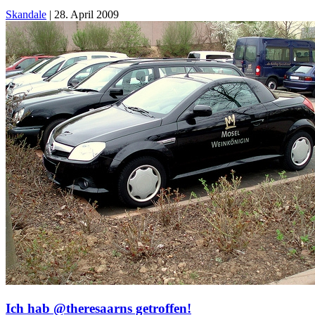
Skandale
|
28. April 2009
Ich hab @theresaarns getroffen!