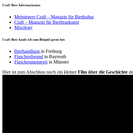
Craft Beer Informationen:
Meiningers Craft – Magazin für Bierkultur
Craft – Magazin für Bierbraukunst
Mixology
Craft Beer kaufe ich zum Beispiel gerne bei:
Bierhandlung
in Freiburg
Flaschenfreund
in Bayreuth
Flaschenmeisterei
in Münster
Hier ist zum Abschluss noch ein kleiner
Film über die Geschichte
de