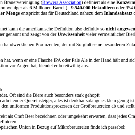
n Brauervereinigung (
Brewers Association
) definiert als eine
Konzern
von weniger als 6 Millionen Barrel (=
9.540.000 Hektolitern
oder 954.0
der Menge
entspricht das für Deutschland nahezu dem
Inlandsabsatz
d
et kann die amerikanische Definition also definitiv so
nicht angewen
auer genannt und zeugt von der
Unwissenheit
vieler vermeintlicher Bie
en handwerklichen Produzenten, der mit Sorgfalt seine besonderen Zuta
 hat, wenn er eine Flasche IPA oder Pale Ale in der Hand hält und si
tion vor Augen hat, blendet er bereitwillig aus.
b.
et. Oft sind die Biere auch besonders stark gehopft.
beitender Quereinsteiger, alles ist denkbar solange es klein genug ist. 
 den uniformen Produktionsprozessen der Großbrauereien ab und stellt 
irekt als Craft Beer bezeichnen oder umgekehrt erwarten, dass jedes Cra
finieren.
ropäischen Union in Bezug auf Mikrobrauereien finde ich passabel: