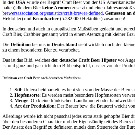
In den
USA
wurde der Begriff Craft Beer von der US-Amerikanische
halten) die dem Bier
keine Aromen
zusetzt und einen Jahresausstoß 
brewersassociation.org/statistics/craft-brewer-defined
.
Gemessen an 
Hektoliter) und
Krombacher
(5.282.000 Hektoliter) zusammen!
In deutschen und auch in europäischen Maßstäben gedacht und gerechn
Craft Bier, Craftbier genannt) wird in einem Atemzug mit kleiner Br
Die
Definition
bei uns in
Deutschland
sieht wirklich noch den klein
zu einem besonderen Bier zu verarbeitet.
Das ist das Bild, welches
der deutsche Craft Beer Hipster
vor Augen
ist und ganz und gar nicht dem Bild entspricht, dass er von der Produk
Definition von Craft Beer nach deutschen Maßstäben:
Stil
: Unterscheidbarkeit, es hebt sich von der Masse der Biere a
Hopfensorte
: Es werden meist besondere Hopfensorten verwend
Menge
: Ob kleine fränkischen Landbrauerei oder handwerklich ar
Art der Produktion
: Der Brauer bzw. die Brauerei weicht von
Allerdings würde ich nicht pauschal jedes extra stark gehopfte Bier d
über den besonderen Charakter und der Eigenständigkeit des Bieres de
Der Ansatz den Begriff zu definieren mittels dem Steuerrecht der Eu