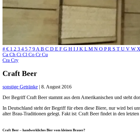
#
€
1
2
3
4
5
7
9
A
B
C
D
E
F
G
H
I
J
K
L
M
N
O
P
R
S
T
U
V
W
Ca
Ch
Ci
Cl
Co
Cr
Cu
Cra
Cry
Craft Beer
sonstige Getränke
|
8. August 2016
Der Begriff Craft Beer stammt aus dem Amerikanischen und steht dor
In Deutschland steht der Begriff für eben diese Biere, nur wird bei 
alter Brau-Traditionen gelegt. Fakt ist: Craft Beer findet in den le
Craft Beer – handwerkliches Bier vom kleinen Brauer?