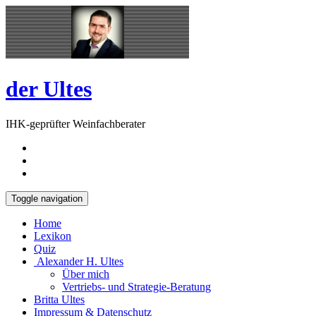
Skip
Open
to
Sidebar
content
der Ultes
IHK-geprüfter Weinfachberater
Toggle navigation
Home
Lexikon
Quiz
Alexander H. Ultes
Über mich
Vertriebs- und Strategie-Beratung
Britta Ultes
Impressum & Datenschutz