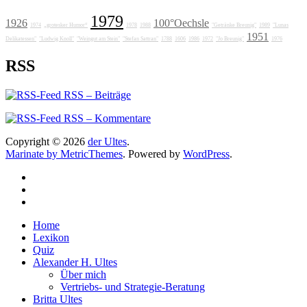
1979
1926
100°Oechsle
1974
„grotesker Humor“
1978
1988
"Getränke Breunig"
1989
"Lunas
1951
Delikatessen"
"Ludwig Knoll"
"Weingut am Stein"
"Stefan Sattran"
1788
1606
1986
1972
"Jo Breunig"
1976
RSS
RSS – Beiträge
RSS – Kommentare
Copyright © 2026
der Ultes
.
Marinate by MetricThemes
. Powered by
WordPress
.
Home
Lexikon
Quiz
Alexander H. Ultes
Über mich
Vertriebs- und Strategie-Beratung
Britta Ultes