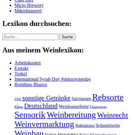
Micro Brewery
Mikrobrauerei
Lexikon durchsuchen:
Suche
Suche
Aus meinem Weinlexikon:
Arbeitskosten
Extrakt
Torkel
International Syrah Day #shirazwineday
Bombino Bianco
Rebsorte
sonstige Getränke
Spirituosen
USA
Deutschland
Weinbaugebiete
Klima
Champagne
Sensorik
Weinbereitung
Weinrecht
Weinvermarktung
Schaumwein
Maßeinheiten
Weinbau
Italien
Weinfehler
Baden
Weinverkostung