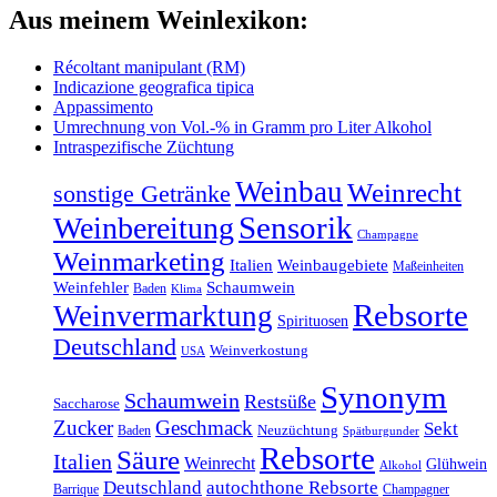
Aus meinem Weinlexikon:
Récoltant manipulant (RM)
Indicazione geografica tipica
Appassimento
Umrechnung von Vol.-% in Gramm pro Liter Alkohol
Intraspezifische Züchtung
Weinbau
Weinrecht
sonstige Getränke
Sensorik
Weinbereitung
Champagne
Weinmarketing
Italien
Weinbaugebiete
Maßeinheiten
Weinfehler
Schaumwein
Baden
Klima
Rebsorte
Weinvermarktung
Spirituosen
Deutschland
Weinverkostung
USA
Synonym
Schaumwein
Restsüße
Saccharose
Zucker
Geschmack
Sekt
Baden
Neuzüchtung
Spätburgunder
Rebsorte
Säure
Italien
Weinrecht
Glühwein
Alkohol
Deutschland
autochthone Rebsorte
Barrique
Champagner