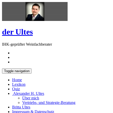
Skip
Open
to
Sidebar
content
der Ultes
IHK-geprüfter Weinfachberater
Toggle navigation
Home
Lexikon
Quiz
Alexander H. Ultes
Über mich
Vertriebs- und Strategie-Beratung
Britta Ultes
Impressum & Datenschutz