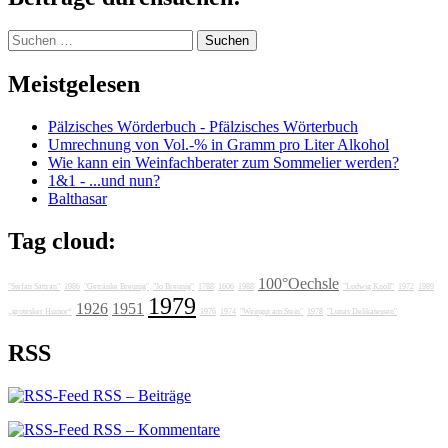
Suchen
nach:
Meistgelesen
Pälzisches Wörderbuch - Pfälzisches Wörterbuch
Umrechnung von Vol.-% in Gramm pro Liter Alkohol
Wie kann ein Weinfachberater zum Sommelier werden?
1&1 - ...und nun?
Balthasar
Tag cloud:
100°Oechsle
"Stefan Sattran"
1986
"Getränke Breunig"
"Jo Breunig"
1788
1606
1988
"Ludwig Knoll"
1972
1989
1979
1926
1951
„grotesker Humor“
1976
1974
"Weingut am Stein"
1978
"Lunas Delikatessen"
RSS
RSS – Beiträge
RSS – Kommentare