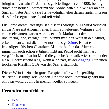
bringt nahezu Jahr für Jahr rassige Rieslinge hervor. 1999, bedingt
durch den heißen Sommer mit viel Sonne hatten die Winzer an der
Saar ein gutes Jahr, da sie für gewöhnlich eher darum ringen müssen
dass ihr Lesegut ausreichend reif wird.
Die Farbe dieses Rieslings ist ein sattes Strohgelb. Er wirkt verspielt
an der Nase mit Aromen reifer, frisch aufgelesener Walnüsse und
einem eleganten, zarten Aprikosenduft. Markant ist der
unaufdringliche, kernige Duft. Nimmt man den Wein in den Mund,
erkennt man zuerst die immer noch rassige
Säure
. Er hat einen
lebendigen, frischen Charakter. Man merkt ihm das Alter von
immerhin auch schon 9 Jahren nicht an. Petrol sucht man fast
vergeblich, man hat im Mund die gleiche Aromatik wie schon an der
Nase. Überraschend lang, wenn auch zart, ist der
Abgang
. Für einen
trockenen Riesling QbA von der Saar erstaunlich.
Dieser Wein ist ein sehr gutes Beispiel dafür wie Lagerfähig
deutsche Rieslinge sein können. Er hätte noch Potential gehabt um
ein paar weitere Jahre in meinem Keller zu liegen.
Freunden empfehlen:
E-Mail
Drucken
Facebook