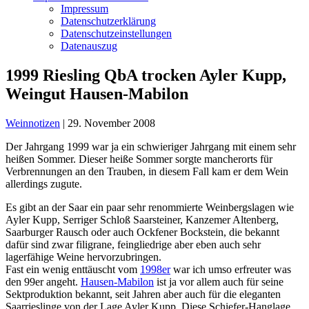
Impressum
Datenschutzerklärung
Datenschutzeinstellungen
Datenauszug
1999 Riesling QbA trocken Ayler Kupp,
Weingut Hausen-Mabilon
Weinnotizen
|
29. November 2008
Der Jahrgang 1999 war ja ein schwieriger Jahrgang mit einem sehr
heißen Sommer. Dieser heiße Sommer sorgte mancherorts für
Verbrennungen an den Trauben, in diesem Fall kam er dem Wein
allerdings zugute.
Es gibt an der Saar ein paar sehr renommierte Weinbergslagen wie
Ayler Kupp, Serriger Schloß Saarsteiner, Kanzemer Altenberg,
Saarburger Rausch oder auch Ockfener Bockstein, die bekannt
dafür sind zwar filigrane, feingliedrige aber eben auch sehr
lagerfähige Weine hervorzubringen.
Fast ein wenig enttäuscht vom
1998er
war ich umso erfreuter was
den 99er angeht.
Hausen-Mabilon
ist ja vor allem auch für seine
Sektproduktion bekannt, seit Jahren aber auch für die eleganten
Saarrieslinge von der Lage Ayler Kupp. Diese Schiefer-Hanglage