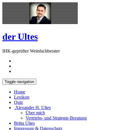
Skip
Open
to
Sidebar
content
der Ultes
IHK-geprüfter Weinfachberater
Toggle navigation
Home
Lexikon
Quiz
Alexander H. Ultes
Über mich
Vertriebs- und Strategie-Beratung
Britta Ultes
Impressum & Datenschutz