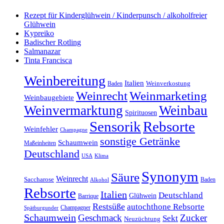
Rezept für Kinderglühwein / Kinderpunsch / alkoholfreier
Glühwein
Kypreiko
Badischer Rotling
Salmanazar
Tinta Francisca
Weinbereitung
Italien
Baden
Weinverkostung
Weinrecht
Weinmarketing
Weinbaugebiete
Weinvermarktung
Weinbau
Spirituosen
Sensorik
Rebsorte
Weinfehler
Champagne
sonstige Getränke
Schaumwein
Maßeinheiten
Deutschland
Klima
USA
Synonym
Säure
Weinrecht
Saccharose
Baden
Alkohol
Rebsorte
Italien
Deutschland
Glühwein
Barrique
Restsüße
autochthone Rebsorte
Champagner
Spätburgunder
Schaumwein
Geschmack
Zucker
Sekt
Neuzüchtung