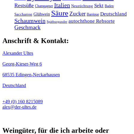
Italien
Restsüße
Sekt
Champagner
Neuzüchtung
Baden
Säure
Zucker
Deutschland
Glühwein
Saccharose
Barrique
Schaumwein
autochthone Rebsorte
Spätburgunder
Geschmack
Anschrift & Kontakt:
Alexander Ultes
Georg-Kieser-Weg 6
68535 Edingen-Neckarhausen
Deutschland
+49 (0) 160 8215089
alex@der-ultes.de
Weingüter, für die ich arbeite oder