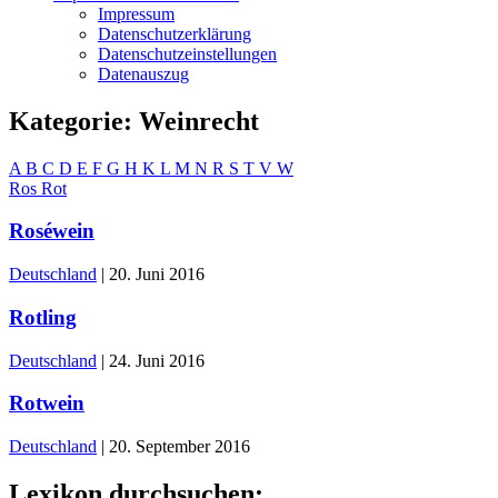
Impressum
Datenschutzerklärung
Datenschutzeinstellungen
Datenauszug
Kategorie:
Weinrecht
A
B
C
D
E
F
G
H
K
L
M
N
R
S
T
V
W
Ros
Rot
Roséwein
Deutschland
|
20. Juni 2016
Rotling
Deutschland
|
24. Juni 2016
Rotwein
Deutschland
|
20. September 2016
Lexikon durchsuchen: