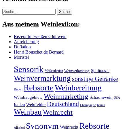
Suche
Suche
Aus meinem Weinlexikon:
Rezept für weißen Glühwein
Anreicherung
Deflation
Henri Bouschet de Bernard
Moristel
Sensorik
Spirituosen
Maßeinheiten
Weinverkostung
Weinvermarktung
sonstige Getränke
Rebsorte
Weinbereitung
Baden
Weinmarketing
Weinbaugebiete
Schaumwein
USA
Deutschland
Italien
Weinfehler
Klima
Champagne
Weinbau
Weinrecht
Synonym
Rebsorte
Weinrecht
Alkohol