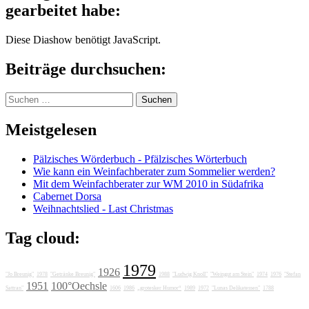
gearbeitet habe:
Diese Diashow benötigt JavaScript.
Beiträge durchsuchen:
Suchen
nach:
Meistgelesen
Pälzisches Wörderbuch - Pfälzisches Wörterbuch
Wie kann ein Weinfachberater zum Sommelier werden?
Mit dem Weinfachberater zur WM 2010 in Südafrika
Cabernet Dorsa
Weihnachtslied - Last Christmas
Tag cloud:
1979
1926
"Jo Breunig"
1978
"Getränke Breunig"
1988
"Ludwig Knoll"
"Weingut am Stein"
1974
1976
"Stefan
1951
100°Oechsle
Sattran"
1606
1986
„grotesker Humor“
1989
1972
"Lunas Delikatessen"
1788