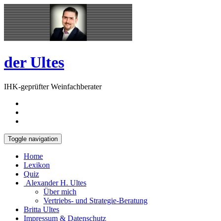
Skip
Open
to
Sidebar
content
der Ultes
IHK-geprüfter Weinfachberater
Toggle navigation
Home
Lexikon
Quiz
Alexander H. Ultes
Über mich
Vertriebs- und Strategie-Beratung
Britta Ultes
Impressum & Datenschutz