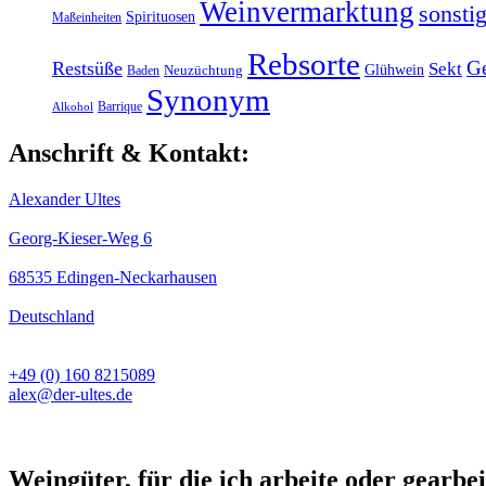
Weinvermarktung
sonsti
Spirituosen
Maßeinheiten
Rebsorte
G
Restsüße
Sekt
Glühwein
Baden
Neuzüchtung
Synonym
Barrique
Alkohol
Anschrift & Kontakt:
Alexander Ultes
Georg-Kieser-Weg 6
68535 Edingen-Neckarhausen
Deutschland
+49 (0) 160 8215089
alex@der-ultes.de
Weingüter, für die ich arbeite oder gearbei