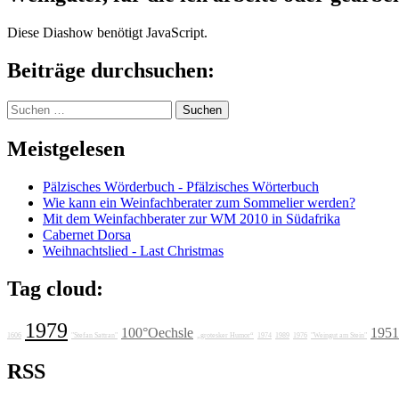
Diese Diashow benötigt JavaScript.
Beiträge durchsuchen:
Suchen
nach:
Meistgelesen
Pälzisches Wörderbuch - Pfälzisches Wörterbuch
Wie kann ein Weinfachberater zum Sommelier werden?
Mit dem Weinfachberater zur WM 2010 in Südafrika
Cabernet Dorsa
Weihnachtslied - Last Christmas
Tag cloud:
1979
100°Oechsle
1951
1606
"Stefan Sattran"
„grotesker Humor“
1974
1989
1976
"Weingut am Stein"
RSS