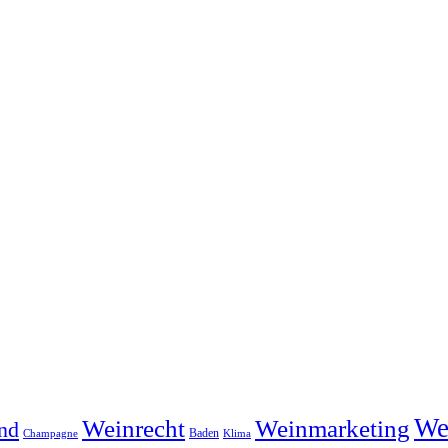
We
Weinrecht
Weinmarketing
nd
Baden
Klima
Champagne