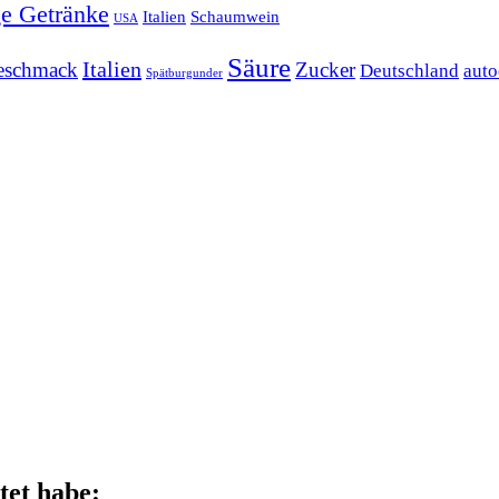
ge Getränke
Italien
Schaumwein
USA
Säure
Italien
eschmack
Zucker
Deutschland
auto
Spätburgunder
tet habe: