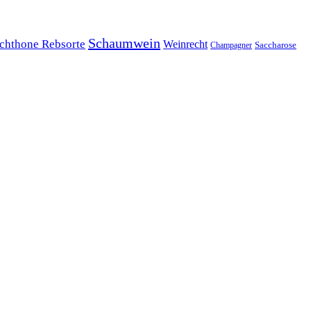
Schaumwein
chthone Rebsorte
Weinrecht
Champagner
Saccharose