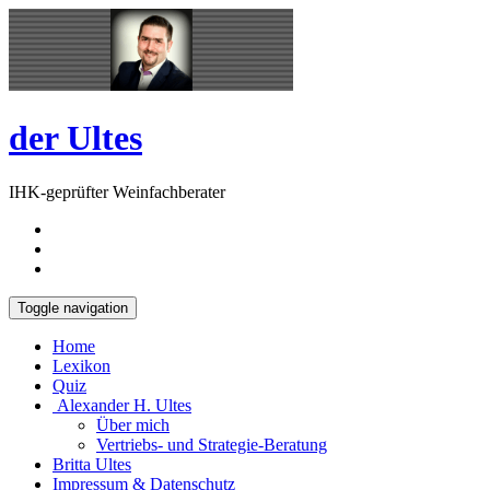
Skip
Open
to
Sidebar
content
der Ultes
IHK-geprüfter Weinfachberater
Toggle navigation
Home
Lexikon
Quiz
Alexander H. Ultes
Über mich
Vertriebs- und Strategie-Beratung
Britta Ultes
Impressum & Datenschutz