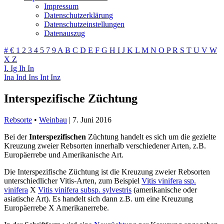
Impressum
Datenschutzerklärung
Datenschutzeinstellungen
Datenauszug
#
€
1
2
3
4
5
7
9
A
B
C
D
E
F
G
H
I
J
K
L
M
N
O
P
R
S
T
U
V
W
X
Z
I.
Ig
Ih
In
Ina
Ind
Ins
Int
Inz
Interspezifische Züchtung
Rebsorte
•
Weinbau
|
7. Juni 2016
Bei der
Interspezifischen
Züchtung handelt es sich um die gezielte
Kreuzung zweier Rebsorten innerhalb verschiedener Arten, z.B.
Europäerrebe und Amerikanische Art.
Die Interspezifische Züchtung ist die Kreuzung zweier Rebsorten
unterschiedlicher Vitis-Arten, zum Beispiel
Vitis vinifera ssp.
vinifera
X
Vitis vinifera subsp. sylvestris
(amerikanische oder
asiatische Art). Es handelt sich dann z.B. um eine Kreuzung
Europäerrebe X Amerikanerrebe.