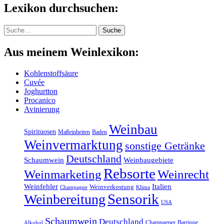
Lexikon durchsuchen:
Suche
Suche
Aus meinem Weinlexikon:
Kohlenstoffsäure
Cuvée
Joghurtton
Procanico
Avinierung
Weinbau
Spirituosen
Maßeinheiten
Baden
Weinvermarktung
sonstige Getränke
Deutschland
Schaumwein
Weinbaugebiete
Rebsorte
Weinmarketing
Weinrecht
Weinfehler
Italien
Weinverkostung
Klima
Champagne
Sensorik
Weinbereitung
USA
Schaumwein
Deutschland
Champagner
Barrique
Alkohol