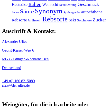
Italien
Geschmack
Restsüße
Weinrecht
Neuzüchtung
Synonym
Säure
autochthone
Baden
Spätburgunder
Rebsorte
Zucker
Rebsorte
Sekt
Glühwein
Saccharose
Anschrift & Kontakt:
Alexander Ultes
Georg-Kieser-Weg 6
68535 Edingen-Neckarhausen
Deutschland
+49 (0) 160 8215089
alex@der-ultes.de
Weingüter, für die ich arbeite oder