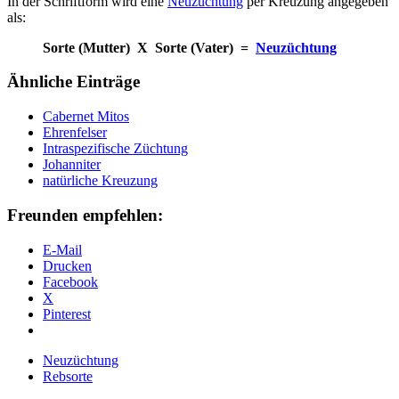
In der Schriftform wird eine
Neuzüchtung
per Kreuzung angegeben
als:
Sorte (Mutter) X Sorte (Vater) =
Neuzüchtung
Ähnliche Einträge
Cabernet Mitos
Ehrenfelser
Intraspezifische Züchtung
Johanniter
natürliche Kreuzung
Freunden empfehlen:
E-Mail
Drucken
Facebook
X
Pinterest
Neuzüchtung
Rebsorte