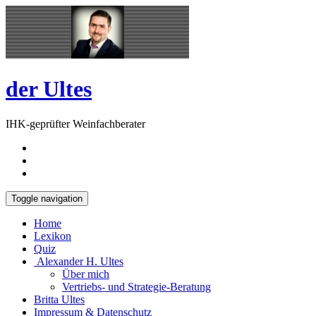
Skip
Open
to
Sidebar
content
der Ultes
IHK-geprüfter Weinfachberater
Toggle navigation
Home
Lexikon
Quiz
Alexander H. Ultes
Über mich
Vertriebs- und Strategie-Beratung
Britta Ultes
Impressum & Datenschutz