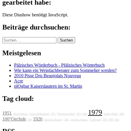
gearbeitet habe:
Diese Diashow benötigt JavaScript.
Beiträge durchsuchen:
Suchen
nach:
Meistgelesen
Pälzisches Wörderbuch - Pfälzisches Wörterbuch
Wie kann ein Weinfachberater zum Sommelier werden?
2010 Pisse Dru Beaujolais Nouveau
Acre
plOgbar Kaiserslautern im St. Martin
Tag cloud:
1979
1951
"Stefan Sattran"
"Lunas Delikatessen"
1972
"Weingut am Stein"
1974
1606
"Ludwig Knoll"
1989
100°Oechsle
1926
1986
"Getränke Breunig"
1788
„grotesker Humor“
"Jo Breunig"
1978
1988
1976