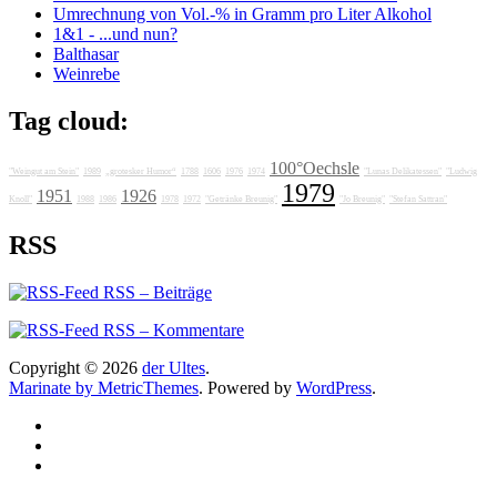
Umrechnung von Vol.-% in Gramm pro Liter Alkohol
1&1 - ...und nun?
Balthasar
Weinrebe
Tag cloud:
100°Oechsle
"Weingut am Stein"
1989
„grotesker Humor“
1788
1606
1976
1974
"Lunas Delikatessen"
"Ludwig
1979
1951
1926
Knoll"
1988
1986
1978
1972
"Getränke Breunig"
"Jo Breunig"
"Stefan Sattran"
RSS
RSS – Beiträge
RSS – Kommentare
Copyright © 2026
der Ultes
.
Marinate by MetricThemes
. Powered by
WordPress
.