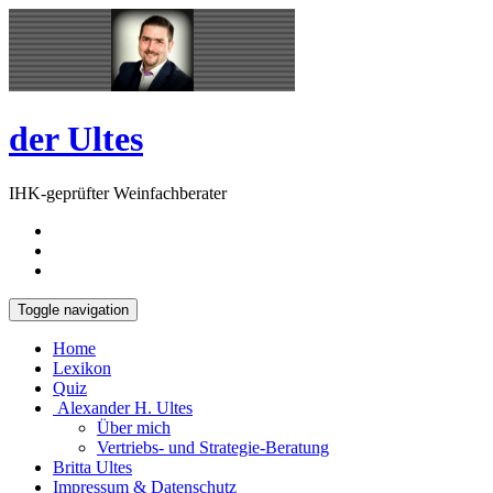
Skip
Open
to
Sidebar
content
der Ultes
IHK-geprüfter Weinfachberater
Toggle navigation
Home
Lexikon
Quiz
Alexander H. Ultes
Über mich
Vertriebs- und Strategie-Beratung
Britta Ultes
Impressum & Datenschutz