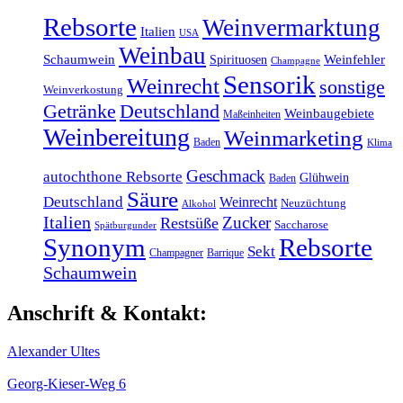
Rebsorte
Weinvermarktung
Italien
USA
Weinbau
Schaumwein
Weinfehler
Spirituosen
Champagne
Sensorik
Weinrecht
sonstige
Weinverkostung
Getränke
Deutschland
Weinbaugebiete
Maßeinheiten
Weinbereitung
Weinmarketing
Baden
Klima
Geschmack
autochthone Rebsorte
Glühwein
Baden
Säure
Deutschland
Weinrecht
Neuzüchtung
Alkohol
Italien
Zucker
Restsüße
Saccharose
Spätburgunder
Synonym
Rebsorte
Sekt
Champagner
Barrique
Schaumwein
Anschrift & Kontakt:
Alexander Ultes
Georg-Kieser-Weg 6