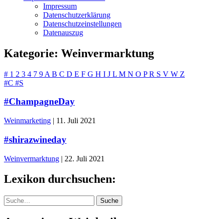
Impressum
Datenschutzerklärung
Datenschutzeinstellungen
Datenauszug
Kategorie:
Weinvermarktung
#
1
2
3
4
7
9
A
B
C
D
E
F
G
H
I
J
L
M
N
O
P
R
S
V
W
Z
#C
#S
#ChampagneDay
Weinmarketing
|
11. Juli 2021
#shirazwineday
Weinvermarktung
|
22. Juli 2021
Lexikon durchsuchen:
Suche
Suche