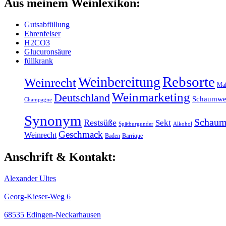
Aus meinem Weinlexikon:
Gutsabfüllung
Ehrenfelser
H2CO3
Glucuronsäure
füllkrank
Rebsorte
Weinbereitung
Weinrecht
Maß
Weinmarketing
Deutschland
Schaumwe
Champagne
Synonym
Schaum
Restsüße
Sekt
Spätburgunder
Alkohol
Geschmack
Weinrecht
Baden
Barrique
Anschrift & Kontakt:
Alexander Ultes
Georg-Kieser-Weg 6
68535 Edingen-Neckarhausen