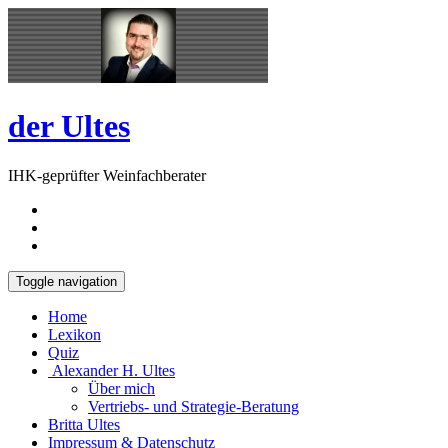
Skip
Open
to
Sidebar
content
der Ultes
IHK-geprüfter Weinfachberater
Toggle navigation
Home
Lexikon
Quiz
Alexander H. Ultes
Über mich
Vertriebs- und Strategie-Beratung
Britta Ultes
Impressum & Datenschutz