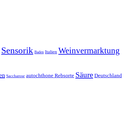
Sensorik
Weinvermarktung
Italien
Baden
Säure
ien
autochthone Rebsorte
Deutschland
Saccharose