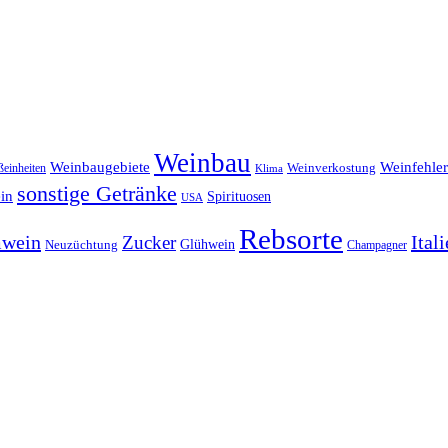
Weinbau
Weinbaugebiete
Weinfehler
einheiten
Weinverkostung
Klima
sonstige Getränke
in
Spirituosen
USA
Rebsorte
wein
Ital
Zucker
Glühwein
Neuzüchtung
Champagner