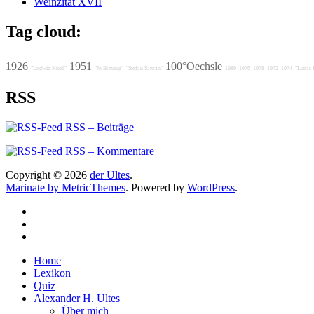
Weinzitat XVII
Tag cloud:
1926
1951
100°Oechsle
"Ludwig Knoll"
"Jo Breunig"
"Stefan Sattran"
1989
1976
1978
1972
1974
"Lunas 
RSS
RSS – Beiträge
RSS – Kommentare
Copyright © 2026
der Ultes
.
Marinate by MetricThemes
. Powered by
WordPress
.
Home
Lexikon
Quiz
Alexander H. Ultes
Über mich