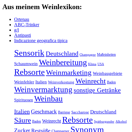
Aus meinem Weinlexikon:
Ortenau
ABC-Trinker
g/l
Antipasti
Indicazione geografica tipica
Sensorik
Deutschland
Maßeinheiten
Champagne
Weinbereitung
Schaumwein
Klima
USA
Rebsorte
Weinmarketing
Weinbaugebiete
Weinrecht
Weinfehler
Italien
Weinverkostung
Baden
Weinvermarktung
sonstige Getränke
Weinbau
Spirituosen
Italien
Geschmack
Deutschland
Barrique
Saccharose
Rebsorte
Säure
Weinrecht
Baden
Spätburgunder
Alkohol
Synonym
Zucker
Restsüße
Champagner