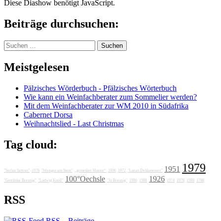
Diese Diashow benötigt JavaScript.
Beiträge durchsuchen:
Suchen
nach:
Meistgelesen
Pälzisches Wörderbuch - Pfälzisches Wörterbuch
Wie kann ein Weinfachberater zum Sommelier werden?
Mit dem Weinfachberater zur WM 2010 in Südafrika
Cabernet Dorsa
Weihnachtslied - Last Christmas
Tag cloud:
1979
1951
"Stefan Sattran"
1976
"Weingut am Stein"
„grotesker Humor“
1606
1972
"Lunas Delikatessen"
100°Oechsle
1926
"Getränke Breunig"
"Ludwig Knoll"
"Jo Breunig"
1986
1988
1974
1978
1989
1788
RSS
RSS – Beiträge