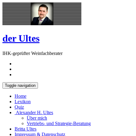
Skip
Open
to
Sidebar
content
der Ultes
IHK-geprüfter Weinfachberater
Toggle navigation
Home
Lexikon
Quiz
Alexander H. Ultes
Über mich
Vertriebs- und Strategie-Beratung
Britta Ultes
Impressum & Datenschutz