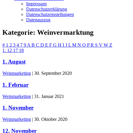
Impressum
Datenschutzerklärung
Datenschutzeinstellungen
Datenauszug
Kategorie:
Weinvermarktung
#
1
2
3
4
7
9
A
B
C
D
E
F
G
H
I
J
L
M
N
O
P
R
S
V
W
Z
1.
12
17
18
1. August
Weinmarketing
|
30. September 2020
1. Februar
Weinmarketing
|
31. Januar 2021
1. November
Weinmarketing
|
30. Oktober 2020
12. November