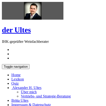
Skip
Open
to
Sidebar
content
der Ultes
IHK-geprüfter Weinfachberater
Toggle navigation
Home
Lexikon
Quiz
Alexander H. Ultes
Über mich
Vertriebs- und Strategie-Beratung
Britta Ultes
Impressum & Datenschutz