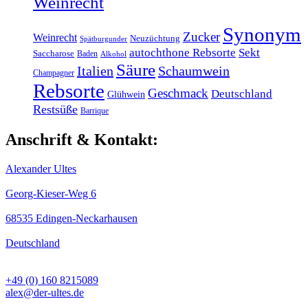
Weinrecht
Synonym
Zucker
Weinrecht
Neuzüchtung
Spätburgunder
autochthone Rebsorte
Sekt
Saccharose
Baden
Alkohol
Säure
Italien
Schaumwein
Champagner
Rebsorte
Geschmack
Deutschland
Glühwein
Restsüße
Barrique
Anschrift & Kontakt:
Alexander Ultes
Georg-Kieser-Weg 6
68535 Edingen-Neckarhausen
Deutschland
+49 (0) 160 8215089
alex@der-ultes.de