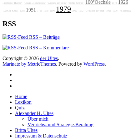
100°Oechsle
1926
„grotesker Humor“
"Lunas Delikatessen"
"Weingut am Stein"
"Stefan Sattran"
1974
1979
1951
"Ludwig Knoll"
1988
1788
1978
1606
1989
1972
"Getränke Breunig"
1986
1976
"Jo Breunig"
RSS
RSS – Beiträge
RSS – Kommentare
Copyright © 2026
der Ultes
.
Marinate by MetricThemes
. Powered by
WordPress
.
Home
Lexikon
Quiz
Alexander H. Ultes
Über mich
Vertriebs- und Strategie-Beratung
Britta Ultes
Impressum & Datenschutz