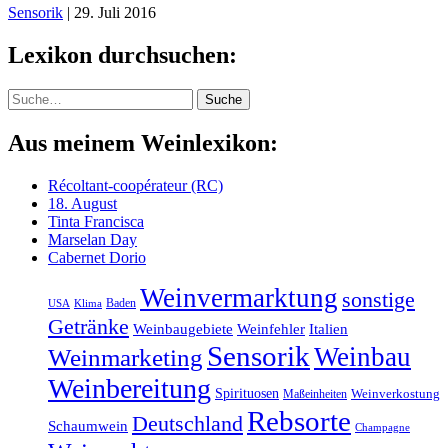
Sensorik
|
29. Juli 2016
Lexikon durchsuchen:
Suche
Suche
Aus meinem Weinlexikon:
Récoltant-coopérateur (RC)
18. August
Tinta Francisca
Marselan Day
Cabernet Dorio
Weinvermarktung
sonstige
Baden
Klima
USA
Getränke
Weinbaugebiete
Weinfehler
Italien
Sensorik
Weinbau
Weinmarketing
Weinbereitung
Spirituosen
Maßeinheiten
Weinverkostung
Rebsorte
Deutschland
Schaumwein
Champagne