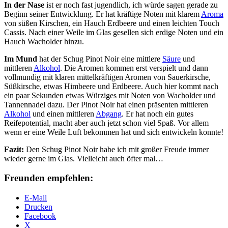
In der Nase
ist er noch fast jugendlich, ich würde sagen gerade zu
Beginn seiner Entwicklung. Er hat kräftige Noten mit klarem
Aroma
von süßen Kirschen, ein Hauch Erdbeere und einen leichten Touch
Cassis. Nach einer Weile im Glas gesellen sich erdige Noten und ein
Hauch Wacholder hinzu.
Im Mund
hat der Schug Pinot Noir eine mittlere
Säure
und
mittleren
Alkohol
. Die Aromen kommen erst verspielt und dann
vollmundig mit klaren mittelkräftigen Aromen von Sauerkirsche,
Süßkirsche, etwas Himbeere und Erdbeere. Auch hier kommt nach
ein paar Sekunden etwas Würziges mit Noten von Wacholder und
Tannennadel dazu. Der Pinot Noir hat einen präsenten mittleren
Alkohol
und einen mittleren
Abgang
. Er hat noch ein gutes
Reifepotential, macht aber auch jetzt schon viel Spaß. Vor allem
wenn er eine Weile Luft bekommen hat und sich entwickeln konnte!
Fazit:
Den Schug Pinot Noir habe ich mit großer Freude immer
wieder gerne im Glas. Vielleicht auch öfter mal…
Freunden empfehlen:
E-Mail
Drucken
Facebook
X