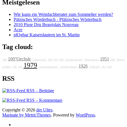
Meistgelesen
Wie kann ein Weinfachberater zum Sommelier werden?
Pälzisches Wörderbuch - Pfälzisches Wörterbuch
2010 Pisse Dru Beaujolais Nouveau
Acre
plOgbar Kaiserslautern im St. Martin
Tag cloud:
100°Oechsle
1951
1989
"Ludwig Knoll"
1606
1978
1986
"Getränke Breunig"
"Stefan Sattran"
1988
"Weingut
1979
1926
am Stein"
1788
1974
"Lunas Delikatessen"
„grotesker Humor“
"Jo Breunig"
1972
1976
RSS
RSS – Beiträge
RSS – Kommentare
Copyright © 2026
der Ultes
.
Marinate by MetricThemes
. Powered by
WordPress
.