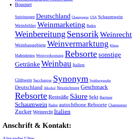
Bouquet
Deutschland
Schaumwein
Spirituosen
Champagne
USA
Weinmarketing
Weinfehler
Baden
Sensorik
Weinbereitung
Weinrecht
Weinvermarktung
Weinbaugebiete
Klima
Rebsorte
sonstige
Maßeinheiten
Weinverkostung
Weinbau
Getränke
Italien
Synonym
Glühwein
Saccharose
Spätburgunder
Geschmack
Deutschland
Neuzüchtung
Alkohol
Rebsorte
Säure
Restsüße
Sekt
Barrique
Schaumwein
autochthone Rebsorte
Baden
Champagner
Italien
Zucker
Weinrecht
Anschrift & Kontakt:
Alexander Ultes