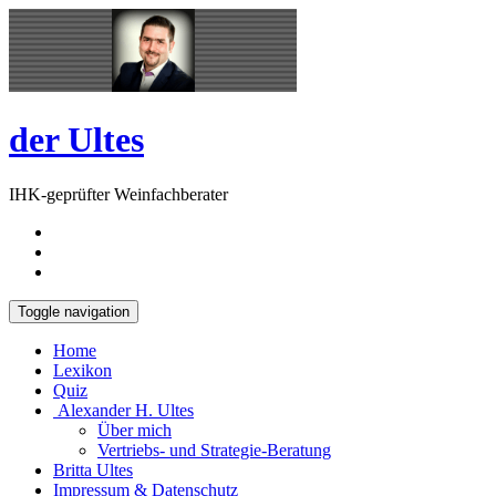
Skip
Open
to
Sidebar
content
der Ultes
IHK-geprüfter Weinfachberater
Toggle navigation
Home
Lexikon
Quiz
Alexander H. Ultes
Über mich
Vertriebs- und Strategie-Beratung
Britta Ultes
Impressum & Datenschutz