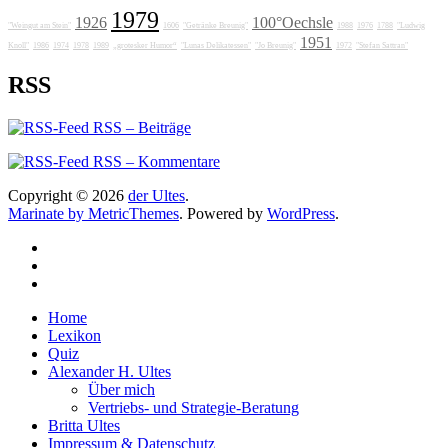
1979
1926
100°Oechsle
"Weingut am Stein"
1606
"Getränke Breunig"
1988
1976
1788
"Ludwig
1951
Knoll"
1986
1974
1978
1989
„grotesker Humor“
"Lunas Delikatessen"
"Jo Breunig"
1972
"Stefan Sattran"
RSS
RSS – Beiträge
RSS – Kommentare
Copyright © 2026
der Ultes
.
Marinate by MetricThemes
. Powered by
WordPress
.
Home
Lexikon
Quiz
Alexander H. Ultes
Über mich
Vertriebs- und Strategie-Beratung
Britta Ultes
Impressum & Datenschutz