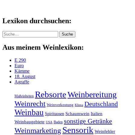
Lexikon durchsuchen:
Suche
Suche
Aus meinem Weinlexikon:
E 290
Euro
Kämme
18. August
Agraffe
Rebsorte
Weinbereitung
Maßeinheiten
Weinrecht
Deutschland
Weinverkostung
Klima
Weinbau
Schaumwein
Italien
Spirituosen
sonstige Getränke
Weinbaugebiete
Baden
USA
Sensorik
Weinmarketing
Weinfehler