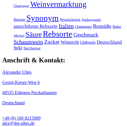
Weinvermarktung
Champagne
Synonym
Barrique
Neuzüchtung
Spätburgunder
Italien
Restsüße
autochthone Rebsorte
Champagner
Baden
Rebsorte
Säure
Geschmack
Alkohol
Schaumwein
Zucker
Weinrecht
Deutschland
Glühwein
Sekt
Saccharose
Anschrift & Kontakt:
Alexander Ultes
Georg-Kieser-Weg 6
68535 Edingen-Neckarhausen
Deutschland
+49 (0) 160 8215089
alex@der-ultes.de