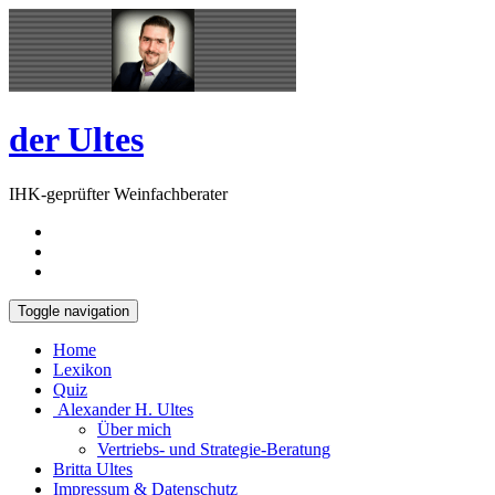
Skip
Open
to
Sidebar
content
der Ultes
IHK-geprüfter Weinfachberater
Toggle navigation
Home
Lexikon
Quiz
Alexander H. Ultes
Über mich
Vertriebs- und Strategie-Beratung
Britta Ultes
Impressum & Datenschutz