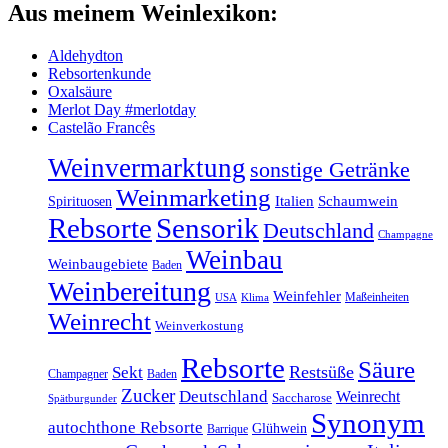
Aus meinem Weinlexikon:
Aldehydton
Rebsortenkunde
Oxalsäure
Merlot Day #merlotday
Castelão Francês
Weinvermarktung
sonstige Getränke
Weinmarketing
Italien
Schaumwein
Spirituosen
Rebsorte
Sensorik
Deutschland
Champagne
Weinbau
Weinbaugebiete
Baden
Weinbereitung
Weinfehler
Maßeinheiten
Klima
USA
Weinrecht
Weinverkostung
Rebsorte
Säure
Restsüße
Sekt
Champagner
Baden
Zucker
Deutschland
Weinrecht
Saccharose
Spätburgunder
Synonym
autochthone Rebsorte
Glühwein
Barrique