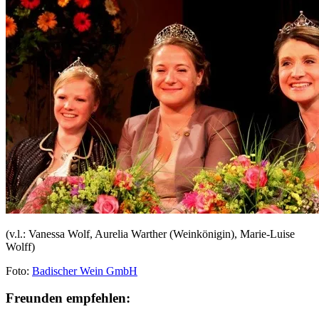
(v.l.: Vanessa Wolf, Aurelia Warther (Weinkönigin), Marie-Luise
Wolff)
Foto:
Badischer Wein GmbH
Freunden empfehlen: