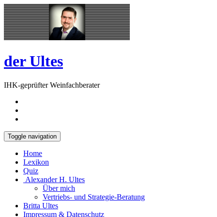
Skip
Open
to
Sidebar
content
der Ultes
IHK-geprüfter Weinfachberater
Toggle navigation
Home
Lexikon
Quiz
Alexander H. Ultes
Über mich
Vertriebs- und Strategie-Beratung
Britta Ultes
Impressum & Datenschutz