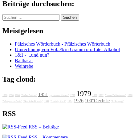
Beiträge durchsuchen:
Suchen
nach:
Meistgelesen
Pälzisches Wörderbuch - Pfälzisches Wörterbuch
Umrechnung von Vol.-% in Gramm pro Liter Alkohol
1&1 - ...und nun?
Balthasar
Weinrebe
Tag cloud:
1979
1951
1976
1606
1986
"Stefan Sattran"
„grotesker Humor“
1788
1978
1972
"Lunas Delikatessen"
1988
1926
100°Oechsle
"Weingut am Stein"
"Getränke Breunig"
1989
"Ludwig Knoll"
1974
"Jo Breunig"
RSS
RSS – Beiträge
RSS – Kommentare