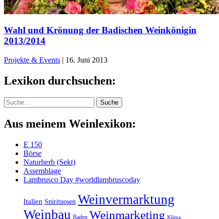
Wahl und Krönung der Badischen Weinkönigin
2013/2014
Projekte & Events
|
16. Juni 2013
Lexikon durchsuchen:
Suche
Suche
Aus meinem Weinlexikon:
E 150
Börse
Naturherb (Sekt)
Assemblage
Lambrusco Day #worldlambruscoday
Weinvermarktung
Italien
Spirituosen
Weinbau
Weinmarketing
Baden
Klima