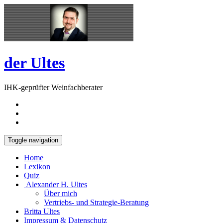
Skip
Open
to
Sidebar
content
der Ultes
IHK-geprüfter Weinfachberater
Toggle navigation
Home
Lexikon
Quiz
Alexander H. Ultes
Über mich
Vertriebs- und Strategie-Beratung
Britta Ultes
Impressum & Datenschutz