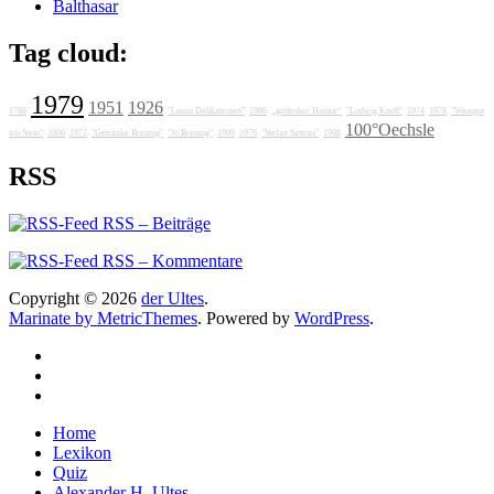
Balthasar
Tag cloud:
1979
1951
1926
1788
"Lunas Delikatessen"
1986
„grotesker Humor“
"Ludwig Knoll"
1974
1978
"Weingut
100°Oechsle
am Stein"
1606
1972
"Getränke Breunig"
"Jo Breunig"
1989
1976
"Stefan Sattran"
1988
RSS
RSS – Beiträge
RSS – Kommentare
Copyright © 2026
der Ultes
.
Marinate by MetricThemes
. Powered by
WordPress
.
Home
Lexikon
Quiz
Alexander H. Ultes