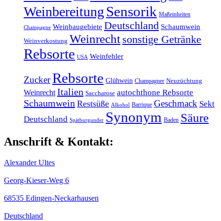
Sensorik
Weinbereitung
Maßeinheiten
Deutschland
Weinbaugebiete
Schaumwein
Champagne
Weinrecht
sonstige Getränke
Weinverkostung
Rebsorte
Weinfehler
USA
Rebsorte
Zucker
Glühwein
Champagner
Neuzüchtung
Italien
Weinrecht
autochthone Rebsorte
Saccharose
Schaumwein
Geschmack
Restsüße
Sekt
Barrique
Alkohol
Synonym
Säure
Deutschland
Baden
Spätburgunder
Anschrift & Kontakt:
Alexander Ultes
Georg-Kieser-Weg 6
68535 Edingen-Neckarhausen
Deutschland