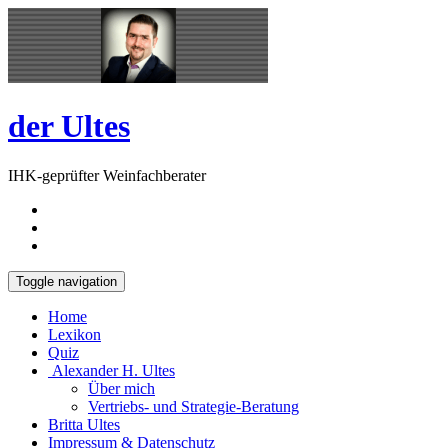
Skip
Open
to
Sidebar
content
der Ultes
IHK-geprüfter Weinfachberater
Toggle navigation
Home
Lexikon
Quiz
Alexander H. Ultes
Über mich
Vertriebs- und Strategie-Beratung
Britta Ultes
Impressum & Datenschutz