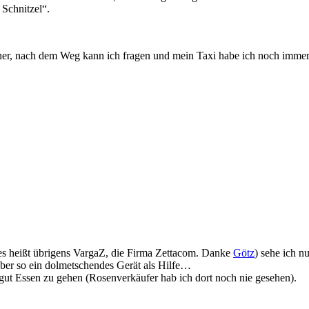
 Schnitzel“.
her, nach dem Weg kann ich fragen und mein Taxi habe ich noch imm
 (es heißt übrigens VargaZ, die Firma Zettacom. Danke
Götz
) sehe ich n
 über so ein dolmetschendes Gerät als Hilfe…
gut Essen zu gehen (Rosenverkäufer hab ich dort noch nie gesehen).