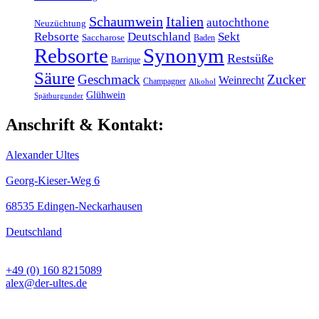
Schaumwein
Italien
autochthone
Neuzüchtung
Rebsorte
Deutschland
Sekt
Saccharose
Baden
Rebsorte
Synonym
Restsüße
Barrique
Säure
Geschmack
Zucker
Weinrecht
Champagner
Alkohol
Glühwein
Spätburgunder
Anschrift & Kontakt:
Alexander Ultes
Georg-Kieser-Weg 6
68535 Edingen-Neckarhausen
Deutschland
+49 (0) 160 8215089
alex@der-ultes.de