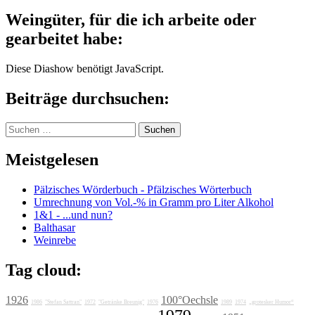
Weingüter, für die ich arbeite oder
gearbeitet habe:
Diese Diashow benötigt JavaScript.
Beiträge durchsuchen:
Suchen
nach:
Meistgelesen
Pälzisches Wörderbuch - Pfälzisches Wörterbuch
Umrechnung von Vol.-% in Gramm pro Liter Alkohol
1&1 - ...und nun?
Balthasar
Weinrebe
Tag cloud:
1926
100°Oechsle
1986
"Stefan Sattran"
1972
"Getränke Breunig"
1976
1989
1974
„grotesker Humor“