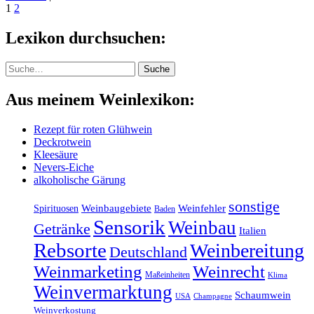
1
2
Lexikon durchsuchen:
Suche
Suche
Aus meinem Weinlexikon:
Rezept für roten Glühwein
Deckrotwein
Kleesäure
Nevers-Eiche
alkoholische Gärung
sonstige
Weinbaugebiete
Weinfehler
Spirituosen
Baden
Sensorik
Weinbau
Getränke
Italien
Rebsorte
Weinbereitung
Deutschland
Weinmarketing
Weinrecht
Maßeinheiten
Klima
Weinvermarktung
Schaumwein
USA
Champagne
Weinverkostung