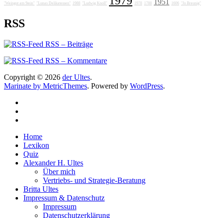
1979
1951
"Weingut am Stein"
"Lunas Delikatessen"
1988
"Ludwig Knoll"
1978
1788
1606
"Jo Breunig"
RSS
RSS – Beiträge
RSS – Kommentare
Copyright © 2026
der Ultes
.
Marinate by MetricThemes
. Powered by
WordPress
.
Home
Lexikon
Quiz
Alexander H. Ultes
Über mich
Vertriebs- und Strategie-Beratung
Britta Ultes
Impressum & Datenschutz
Impressum
Datenschutzerklärung