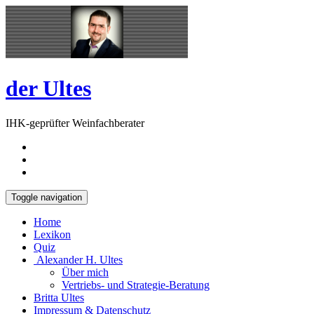
Skip
Open
to
Sidebar
content
der Ultes
IHK-geprüfter Weinfachberater
Toggle navigation
Home
Lexikon
Quiz
Alexander H. Ultes
Über mich
Vertriebs- und Strategie-Beratung
Britta Ultes
Impressum & Datenschutz