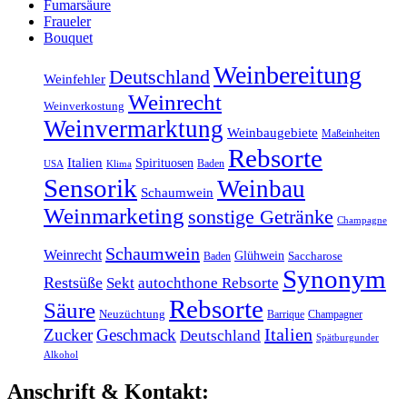
Fumarsäure
Fraueler
Bouquet
Weinbereitung
Deutschland
Weinfehler
Weinrecht
Weinverkostung
Weinvermarktung
Weinbaugebiete
Maßeinheiten
Rebsorte
Italien
Spirituosen
Baden
Klima
USA
Sensorik
Weinbau
Schaumwein
Weinmarketing
sonstige Getränke
Champagne
Schaumwein
Weinrecht
Glühwein
Baden
Saccharose
Synonym
Restsüße
Sekt
autochthone Rebsorte
Rebsorte
Säure
Neuzüchtung
Barrique
Champagner
Italien
Zucker
Geschmack
Deutschland
Spätburgunder
Alkohol
Anschrift & Kontakt: