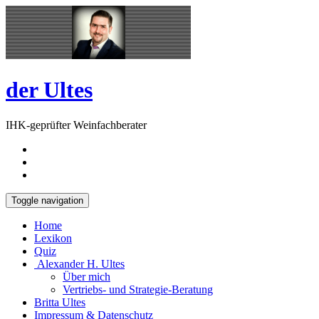
Skip
Open
to
Sidebar
content
der Ultes
IHK-geprüfter Weinfachberater
Toggle navigation
Home
Lexikon
Quiz
Alexander H. Ultes
Über mich
Vertriebs- und Strategie-Beratung
Britta Ultes
Impressum & Datenschutz