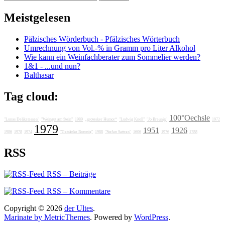
nach:
Meistgelesen
Pälzisches Wörderbuch - Pfälzisches Wörterbuch
Umrechnung von Vol.-% in Gramm pro Liter Alkohol
Wie kann ein Weinfachberater zum Sommelier werden?
1&1 - ...und nun?
Balthasar
Tag cloud:
100°Oechsle
"Lunas Delikatessen"
"Weingut am Stein"
1989
„grotesker Humor“
"Ludwig Knoll"
"Jo Breunig"
1972
1979
1951
1926
1986
1978
1974
"Getränke Breunig"
1988
"Stefan Sattran"
1606
1976
1788
RSS
RSS – Beiträge
RSS – Kommentare
Copyright © 2026
der Ultes
.
Marinate by MetricThemes
. Powered by
WordPress
.