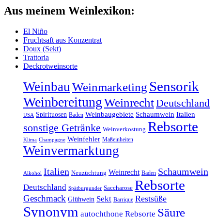
Aus meinem Weinlexikon:
El Niño
Fruchtsaft aus Konzentrat
Doux (Sekt)
Trattoria
Deckrotweinsorte
Sensorik
Weinbau
Weinmarketing
Weinbereitung
Weinrecht
Deutschland
Weinbaugebiete
Schaumwein
Italien
Spirituosen
Baden
USA
Rebsorte
sonstige Getränke
Weinverkostung
Weinfehler
Maßeinheiten
Klima
Champagne
Weinvermarktung
Italien
Schaumwein
Weinrecht
Neuzüchtung
Baden
Alkohol
Rebsorte
Deutschland
Saccharose
Spätburgunder
Geschmack
Restsüße
Sekt
Glühwein
Barrique
Synonym
Säure
autochthone Rebsorte