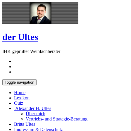
Skip
Open
to
Sidebar
content
der Ultes
IHK-geprüfter Weinfachberater
Toggle navigation
Home
Lexikon
Quiz
Alexander H. Ultes
Über mich
Vertriebs- und Strategie-Beratung
Britta Ultes
Impressum & Datenschutz