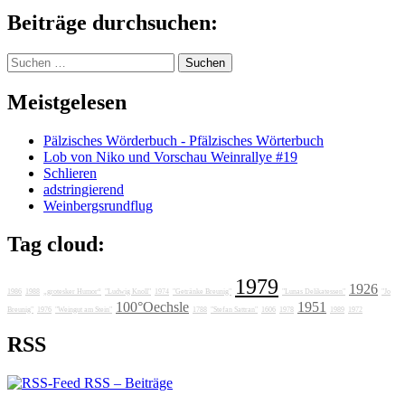
Beiträge durchsuchen:
Suchen
nach:
Meistgelesen
Pälzisches Wörderbuch - Pfälzisches Wörterbuch
Lob von Niko und Vorschau Weinrallye #19
Schlieren
adstringierend
Weinbergsrundflug
Tag cloud:
1979
1926
1986
1988
„grotesker Humor“
"Ludwig Knoll"
1974
"Getränke Breunig"
"Lunas Delikatessen"
"Jo
100°Oechsle
1951
Breunig"
1976
"Weingut am Stein"
1788
"Stefan Sattran"
1606
1978
1989
1972
RSS
RSS – Beiträge