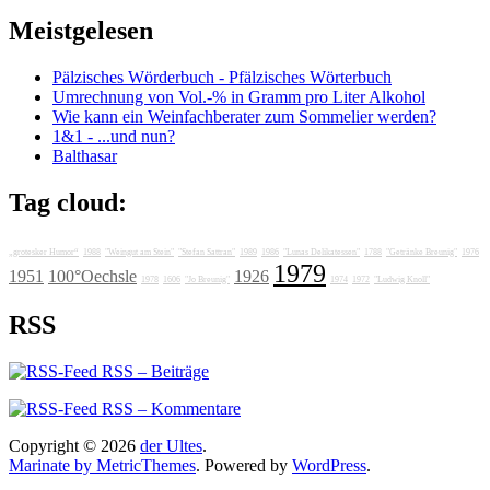
Meistgelesen
Pälzisches Wörderbuch - Pfälzisches Wörterbuch
Umrechnung von Vol.-% in Gramm pro Liter Alkohol
Wie kann ein Weinfachberater zum Sommelier werden?
1&1 - ...und nun?
Balthasar
Tag cloud:
„grotesker Humor“
1988
"Weingut am Stein"
"Stefan Sattran"
1989
1986
"Lunas Delikatessen"
1788
"Getränke Breunig"
1976
1979
1951
100°Oechsle
1926
1978
1606
"Jo Breunig"
1974
1972
"Ludwig Knoll"
RSS
RSS – Beiträge
RSS – Kommentare
Copyright © 2026
der Ultes
.
Marinate by MetricThemes
. Powered by
WordPress
.