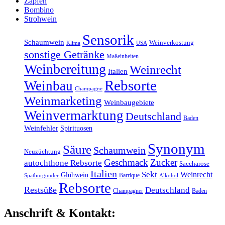
Zapfen
Bombino
Strohwein
Sensorik
Schaumwein
Weinverkostung
Klima
USA
sonstige Getränke
Maßeinheiten
Weinbereitung
Weinrecht
Italien
Rebsorte
Weinbau
Champagne
Weinmarketing
Weinbaugebiete
Weinvermarktung
Deutschland
Baden
Weinfehler
Spirituosen
Synonym
Säure
Schaumwein
Neuzüchtung
Geschmack
Zucker
autochthone Rebsorte
Saccharose
Italien
Sekt
Weinrecht
Glühwein
Barrique
Spätburgunder
Alkohol
Rebsorte
Restsüße
Deutschland
Champagner
Baden
Anschrift & Kontakt: