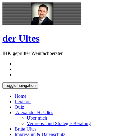
Skip
Open
to
Sidebar
content
der Ultes
IHK-geprüfter Weinfachberater
Toggle navigation
Home
Lexikon
Quiz
Alexander H. Ultes
Über mich
Vertriebs- und Strategie-Beratung
Britta Ultes
Impressum & Datenschutz