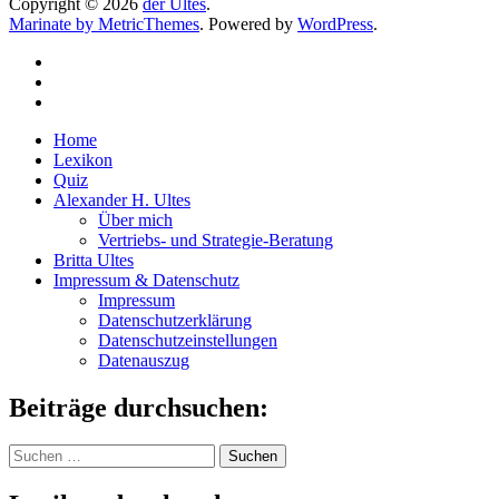
Copyright © 2026
der Ultes
.
Marinate by MetricThemes
. Powered by
WordPress
.
Home
Lexikon
Quiz
Alexander H. Ultes
Über mich
Vertriebs- und Strategie-Beratung
Britta Ultes
Impressum & Datenschutz
Impressum
Datenschutzerklärung
Datenschutzeinstellungen
Datenauszug
Beiträge durchsuchen:
Suchen
nach: