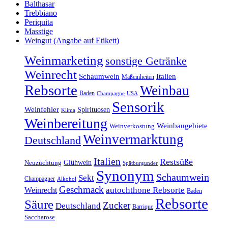
Balthasar
Trebbiano
Periquita
Masstige
Weingut (Angabe auf Etikett)
Weinmarketing
sonstige Getränke
Weinrecht
Schaumwein
Italien
Maßeinheiten
Rebsorte
Weinbau
Baden
Champagne
USA
Sensorik
Weinfehler
Spirituosen
Klima
Weinbereitung
Weinbaugebiete
Weinverkostung
Weinvermarktung
Deutschland
Italien
Restsüße
Glühwein
Neuzüchtung
Spätburgunder
Synonym
Schaumwein
Sekt
Champagner
Alkohol
Geschmack
Weinrecht
autochthone Rebsorte
Baden
Rebsorte
Säure
Zucker
Deutschland
Barrique
Saccharose