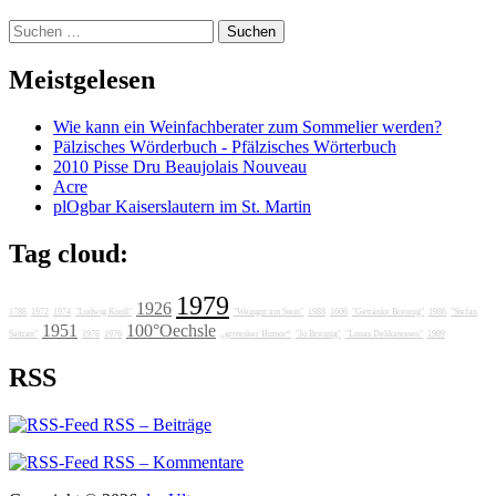
Suchen
nach:
Meistgelesen
Wie kann ein Weinfachberater zum Sommelier werden?
Pälzisches Wörderbuch - Pfälzisches Wörterbuch
2010 Pisse Dru Beaujolais Nouveau
Acre
plOgbar Kaiserslautern im St. Martin
Tag cloud:
1979
1926
1788
1972
1974
"Ludwig Knoll"
"Weingut am Stein"
1988
1606
"Getränke Breunig"
1986
"Stefan
1951
100°Oechsle
Sattran"
1978
1976
„grotesker Humor“
"Jo Breunig"
"Lunas Delikatessen"
1989
RSS
RSS – Beiträge
RSS – Kommentare