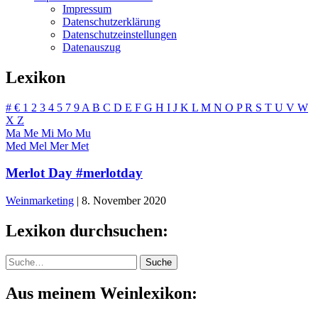
Impressum
Datenschutzerklärung
Datenschutzeinstellungen
Datenauszug
Lexikon
#
€
1
2
3
4
5
7
9
A
B
C
D
E
F
G
H
I
J
K
L
M
N
O
P
R
S
T
U
V
W
X
Z
Ma
Me
Mi
Mo
Mu
Med
Mel
Mer
Met
Merlot Day #merlotday
Weinmarketing
|
8. November 2020
Lexikon durchsuchen:
Suche
Suche
Aus meinem Weinlexikon: