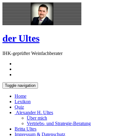
Skip
Open
to
Sidebar
content
der Ultes
IHK-geprüfter Weinfachberater
Toggle navigation
Home
Lexikon
Quiz
Alexander H. Ultes
Über mich
Vertriebs- und Strategie-Beratung
Britta Ultes
Impressum & Datenschutz