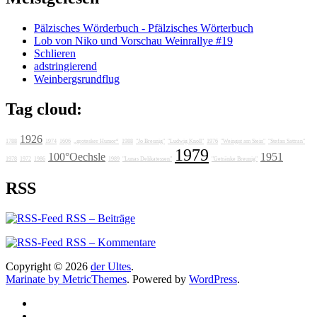
Pälzisches Wörderbuch - Pfälzisches Wörterbuch
Lob von Niko und Vorschau Weinrallye #19
Schlieren
adstringierend
Weinbergsrundflug
Tag cloud:
1926
1788
1974
1606
„grotesker Humor“
1988
"Jo Breunig"
"Ludwig Knoll"
1976
"Weingut am Stein"
"Stefan Sattran"
1979
100°Oechsle
1951
1978
1972
1986
1989
"Lunas Delikatessen"
"Getränke Breunig"
RSS
RSS – Beiträge
RSS – Kommentare
Copyright © 2026
der Ultes
.
Marinate by MetricThemes
. Powered by
WordPress
.