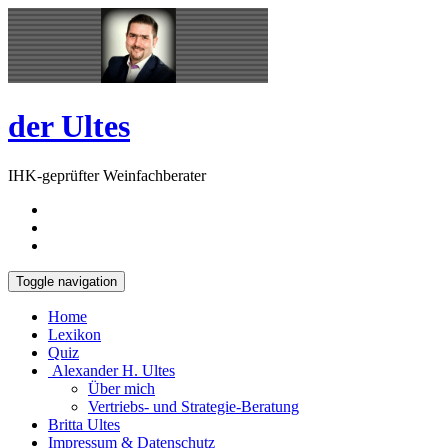
Skip
Open
to
Sidebar
content
der Ultes
IHK-geprüfter Weinfachberater
Toggle navigation
Home
Lexikon
Quiz
Alexander H. Ultes
Über mich
Vertriebs- und Strategie-Beratung
Britta Ultes
Impressum & Datenschutz