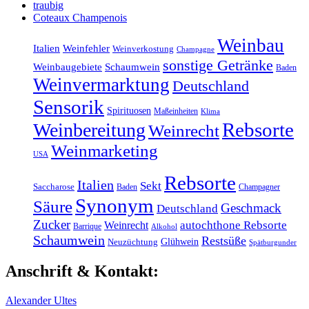
traubig
Coteaux Champenois
Weinbau
Italien
Weinfehler
Weinverkostung
Champagne
sonstige Getränke
Weinbaugebiete
Schaumwein
Baden
Weinvermarktung
Deutschland
Sensorik
Spirituosen
Maßeinheiten
Klima
Rebsorte
Weinbereitung
Weinrecht
Weinmarketing
USA
Rebsorte
Italien
Sekt
Saccharose
Baden
Champagner
Synonym
Säure
Geschmack
Deutschland
Zucker
Weinrecht
autochthone Rebsorte
Barrique
Alkohol
Schaumwein
Restsüße
Glühwein
Neuzüchtung
Spätburgunder
Anschrift & Kontakt:
Alexander Ultes