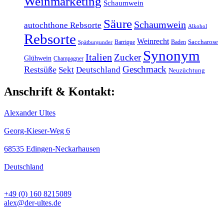
Weinmarketing
Schaumwein
Säure
Schaumwein
autochthone Rebsorte
Alkohol
Rebsorte
Weinrecht
Barrique
Baden
Saccharose
Spätburgunder
Synonym
Italien
Zucker
Glühwein
Champagner
Geschmack
Restsüße
Sekt
Deutschland
Neuzüchtung
Anschrift & Kontakt:
Alexander Ultes
Georg-Kieser-Weg 6
68535 Edingen-Neckarhausen
Deutschland
+49 (0) 160 8215089
alex@der-ultes.de