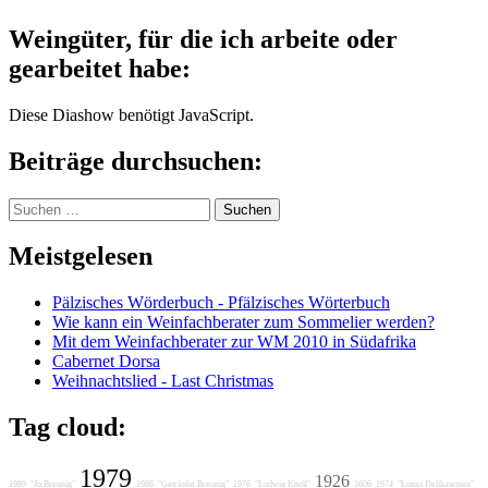
Weingüter, für die ich arbeite oder
gearbeitet habe:
Diese Diashow benötigt JavaScript.
Beiträge durchsuchen:
Suchen
nach:
Meistgelesen
Pälzisches Wörderbuch - Pfälzisches Wörterbuch
Wie kann ein Weinfachberater zum Sommelier werden?
Mit dem Weinfachberater zur WM 2010 in Südafrika
Cabernet Dorsa
Weihnachtslied - Last Christmas
Tag cloud:
1979
1926
1989
"Jo Breunig"
1986
"Getränke Breunig"
1976
"Ludwig Knoll"
1606
1974
"Lunas Delikatessen"