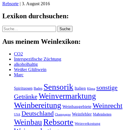
Rebsorte
|
3. August 2016
Lexikon durchsuchen:
Suche
Suche
Aus meinem Weinlexikon:
CO2
Interspezifische Züchtung
alkoholhaltig
Weißer Glühwein
Marc
Sensorik
sonstige
Italien
Spirituosen
Baden
Klima
Weinvermarktung
Getränke
Weinbereitung
Weinrecht
Weinbaugebiete
Deutschland
Weinfehler
Maßeinheiten
USA
Champagne
Rebsorte
Weinbau
Weinverkostung