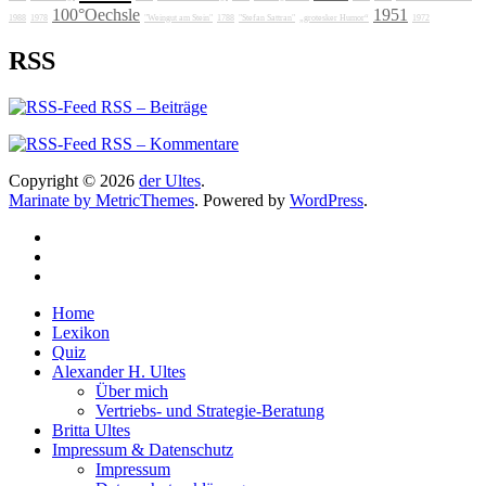
100°Oechsle
1951
1988
1978
"Weingut am Stein"
1788
"Stefan Sattran"
„grotesker Humor“
1972
RSS
RSS – Beiträge
RSS – Kommentare
Copyright © 2026
der Ultes
.
Marinate by MetricThemes
. Powered by
WordPress
.
Home
Lexikon
Quiz
Alexander H. Ultes
Über mich
Vertriebs- und Strategie-Beratung
Britta Ultes
Impressum & Datenschutz
Impressum