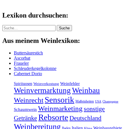
Lexikon durchsuchen:
Suche
Suche
Aus meinem Weinlexikon:
Buttersäurestich
Ascorbat
Fraueler
Schleuderkegelkolonne
Cabernet Dorio
Weinfehler
Spirituosen
Weinverkostung
Weinvermarktung
Weinbau
Sensorik
Weinrecht
Maßeinheiten
USA
Champagne
Weinmarketing
sonstige
Schaumwein
Rebsorte
Getränke
Deutschland
Weinbereitung
Italien
Weinbaugebiete
Baden
Klima