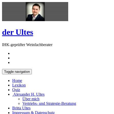
Skip
Open
to
Sidebar
content
der Ultes
IHK-geprüfter Weinfachberater
Toggle navigation
Home
Lexikon
Quiz
Alexander H. Ultes
Über mich
Vertriebs- und Strategie-Beratung
Britta Ultes
Impressum & Datenschutz