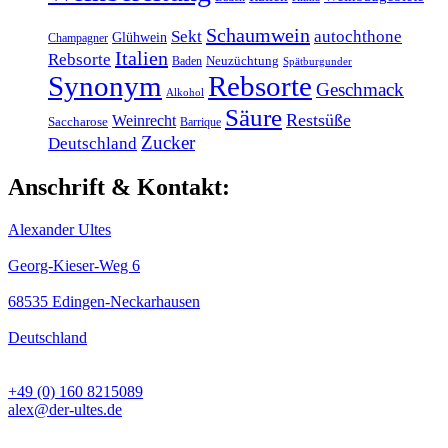
Schaumwein
Sekt
autochthone
Glühwein
Champagner
Italien
Rebsorte
Baden
Neuzüchtung
Spätburgunder
Synonym
Rebsorte
Geschmack
Alkohol
Säure
Restsüße
Weinrecht
Saccharose
Barrique
Zucker
Deutschland
Anschrift & Kontakt:
Alexander Ultes
Georg-Kieser-Weg 6
68535 Edingen-Neckarhausen
Deutschland
+49 (0) 160 8215089
alex@der-ultes.de