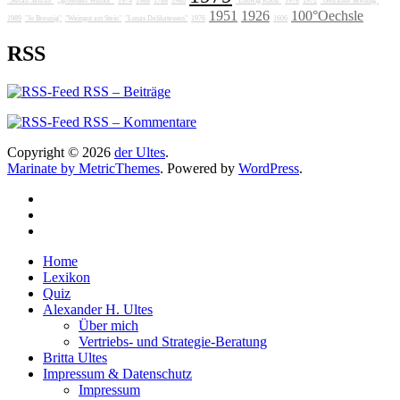
"Stefan Sattran"
„grotesker Humor“
1974
1988
1788
1986
"Ludwig Knoll"
1978
1972
"Getränke Breunig"
1951
1926
100°Oechsle
1989
"Jo Breunig"
"Weingut am Stein"
"Lunas Delikatessen"
1976
1606
RSS
RSS – Beiträge
RSS – Kommentare
Copyright © 2026
der Ultes
.
Marinate by MetricThemes
. Powered by
WordPress
.
Home
Lexikon
Quiz
Alexander H. Ultes
Über mich
Vertriebs- und Strategie-Beratung
Britta Ultes
Impressum & Datenschutz
Impressum