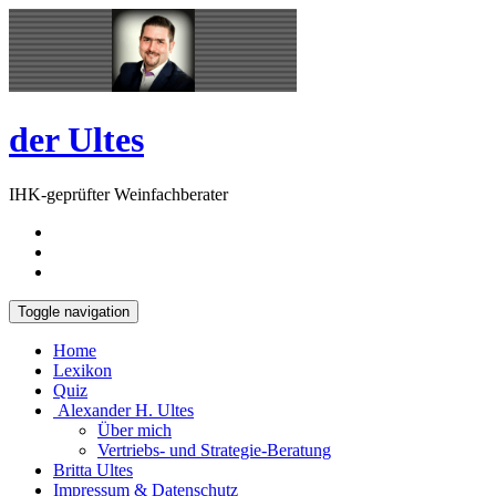
Skip
Open
to
Sidebar
content
der Ultes
IHK-geprüfter Weinfachberater
Toggle navigation
Home
Lexikon
Quiz
Alexander H. Ultes
Über mich
Vertriebs- und Strategie-Beratung
Britta Ultes
Impressum & Datenschutz