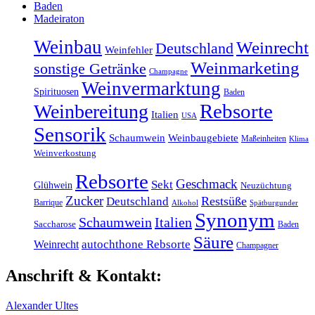
Baden
Madeiraton
Weinbau
Weinrecht
Deutschland
Weinfehler
Weinmarketing
sonstige Getränke
Champagne
Weinvermarktung
Spirituosen
Baden
Rebsorte
Weinbereitung
Italien
USA
Sensorik
Schaumwein
Weinbaugebiete
Maßeinheiten
Klima
Weinverkostung
Rebsorte
Geschmack
Sekt
Glühwein
Neuzüchtung
Zucker
Restsüße
Deutschland
Barrique
Alkohol
Spätburgunder
Synonym
Schaumwein
Italien
Saccharose
Baden
Säure
Weinrecht
autochthone Rebsorte
Champagner
Anschrift & Kontakt:
Alexander Ultes