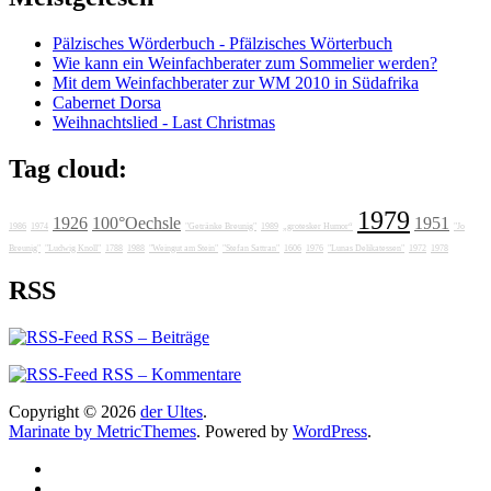
Pälzisches Wörderbuch - Pfälzisches Wörterbuch
Wie kann ein Weinfachberater zum Sommelier werden?
Mit dem Weinfachberater zur WM 2010 in Südafrika
Cabernet Dorsa
Weihnachtslied - Last Christmas
Tag cloud:
1979
1926
100°Oechsle
1951
1986
1974
"Getränke Breunig"
1989
„grotesker Humor“
"Jo
Breunig"
"Ludwig Knoll"
1788
1988
"Weingut am Stein"
"Stefan Sattran"
1606
1976
"Lunas Delikatessen"
1972
1978
RSS
RSS – Beiträge
RSS – Kommentare
Copyright © 2026
der Ultes
.
Marinate by MetricThemes
. Powered by
WordPress
.