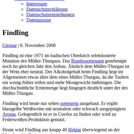
Impressum
Datenschutzerklärung
Datenschutzeinstellungen
Datenauszug
Findling
Glossar
|
8. November 2008
Findling ist eine 1971 im badischen Oberkirch selektionierte
Mutation des Müller-Thurgaus. Das
Bundessortenamt
genehmigte
noch im gleichen Jahr den Anbau. Ähnlich dem Müller-Thurgau ist
der Wein eher neutral.
Der Alkoholgehalt beim Findling liegt im
Allgemeinen etwas über dem eines Müller-Thurgau, da die Tauben
ein wenig früher reifen und mehr Mostgewicht mitbringen. Die
durchschnittliche Erntemenge liegt hingegen deutlich unter der des
Müller-Thurgau.
Findling wird heute nur selten
sortenrein
ausgebaut. Er ergibt
blassgelbe Weißweine mit neutralem oder schwach ausgeprägtem
Aroma
. Gelegentlich ist er in Cuvées zu finden oder wird zu
Federweißen-Produktion genutzt.
Heute wird Findling aus knapp 40
Hektar
überwiegend an der