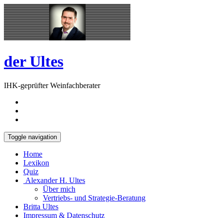
Skip
Open
to
Sidebar
content
der Ultes
IHK-geprüfter Weinfachberater
Toggle navigation
Home
Lexikon
Quiz
Alexander H. Ultes
Über mich
Vertriebs- und Strategie-Beratung
Britta Ultes
Impressum & Datenschutz