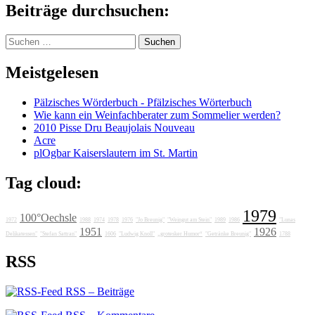
Beiträge durchsuchen:
Suchen
nach:
Meistgelesen
Pälzisches Wörderbuch - Pfälzisches Wörterbuch
Wie kann ein Weinfachberater zum Sommelier werden?
2010 Pisse Dru Beaujolais Nouveau
Acre
plOgbar Kaiserslautern im St. Martin
Tag cloud:
1979
100°Oechsle
1972
1988
1974
1978
1976
"Jo Breunig"
"Weingut am Stein"
1989
1986
"Lunas
1951
1926
Delikatessen"
"Stefan Sattran"
1606
"Ludwig Knoll"
„grotesker Humor“
"Getränke Breunig"
1788
RSS
RSS – Beiträge