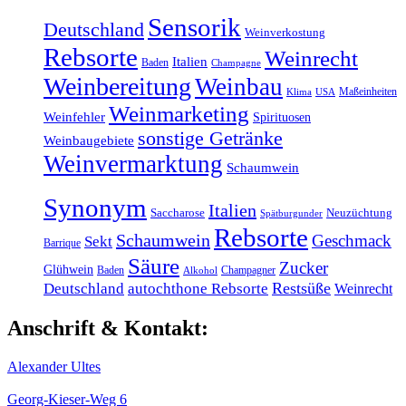
Sensorik
Deutschland
Weinverkostung
Rebsorte
Weinrecht
Italien
Baden
Champagne
Weinbereitung
Weinbau
Maßeinheiten
Klima
USA
Weinmarketing
Weinfehler
Spirituosen
sonstige Getränke
Weinbaugebiete
Weinvermarktung
Schaumwein
Synonym
Italien
Saccharose
Neuzüchtung
Spätburgunder
Rebsorte
Schaumwein
Geschmack
Sekt
Barrique
Säure
Zucker
Glühwein
Baden
Champagner
Alkohol
Restsüße
Deutschland
autochthone Rebsorte
Weinrecht
Anschrift & Kontakt:
Alexander Ultes
Georg-Kieser-Weg 6