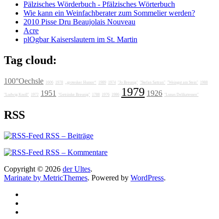
Pälzisches Wörderbuch - Pfälzisches Wörterbuch
Wie kann ein Weinfachberater zum Sommelier werden?
2010 Pisse Dru Beaujolais Nouveau
Acre
plOgbar Kaiserslautern im St. Martin
Tag cloud:
100°Oechsle
1606
1978
„grotesker Humor“
1989
1974
"Jo Breunig"
"Stefan Sattran"
"Weingut am Stein"
1988
1979
1951
1926
"Ludwig Knoll"
1972
"Getränke Breunig"
1788
1976
1986
"Lunas Delikatessen"
RSS
RSS – Beiträge
RSS – Kommentare
Copyright © 2026
der Ultes
.
Marinate by MetricThemes
. Powered by
WordPress
.