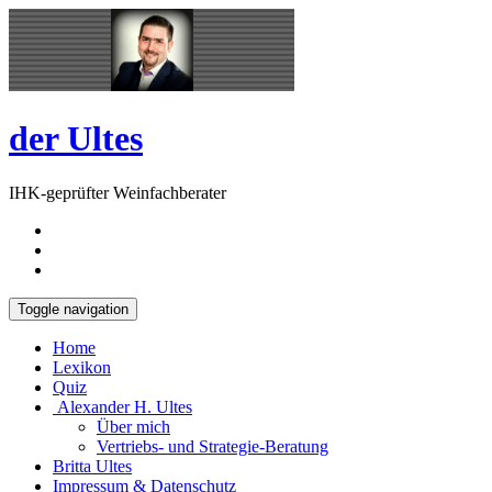
Skip
Open
to
Sidebar
content
der Ultes
IHK-geprüfter Weinfachberater
Toggle navigation
Home
Lexikon
Quiz
Alexander H. Ultes
Über mich
Vertriebs- und Strategie-Beratung
Britta Ultes
Impressum & Datenschutz