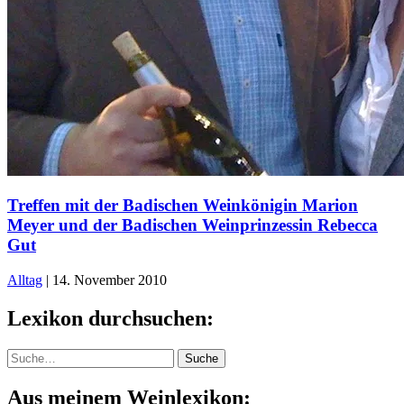
Treffen mit der Badischen Weinkönigin Marion
Meyer und der Badischen Weinprinzessin Rebecca
Gut
Alltag
|
14. November 2010
Lexikon durchsuchen:
Suche
Suche
Aus meinem Weinlexikon: