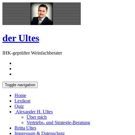
Skip
Open
to
Sidebar
content
der Ultes
IHK-geprüfter Weinfachberater
Toggle navigation
Home
Lexikon
Quiz
Alexander H. Ultes
Über mich
Vertriebs- und Strategie-Beratung
Britta Ultes
Impressum & Datenschutz