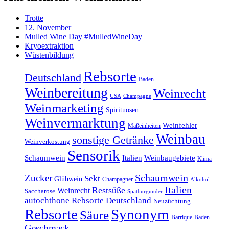
Trotte
12. November
Mulled Wine Day #MulledWineDay
Kryoextraktion
Wüstenbildung
Rebsorte
Deutschland
Baden
Weinbereitung
Weinrecht
USA
Champagne
Weinmarketing
Spirituosen
Weinvermarktung
Weinfehler
Maßeinheiten
Weinbau
sonstige Getränke
Weinverkostung
Sensorik
Schaumwein
Italien
Weinbaugebiete
Klima
Schaumwein
Zucker
Sekt
Glühwein
Champagner
Alkohol
Italien
Restsüße
Weinrecht
Saccharose
Spätburgunder
autochthone Rebsorte
Deutschland
Neuzüchtung
Rebsorte
Synonym
Säure
Barrique
Baden
Geschmack