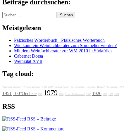
Beiträge durchsuchen:
Suchen
nach:
Meistgelesen
Pälzisches Wörderbuch - Pfälzisches Wörterbuch
Wie kann ein Weinfachberater zum Sommelier werden?
Mit dem Weinfachberater zur WM 2010 in Südafrika
Cabernet Dorsa
Weinzitat XVII
Tag cloud:
"Getränke Breunig"
"Weingut am Stein"
1788
1989
"Ludwig Knoll"
"Stefan Sattran"
„grotesker Humor“
"Jo Breunig"
1972
1979
1951
100°Oechsle
1926
1978
1606
"Lunas Delikatessen"
1986
1976
1988
1974
RSS
RSS – Beiträge
RSS – Kommentare