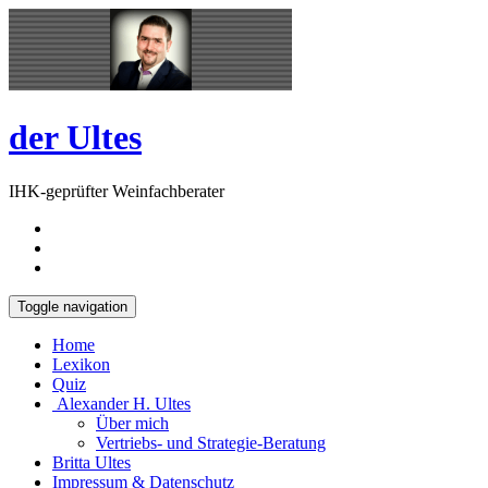
Skip
Open
to
Sidebar
content
der Ultes
IHK-geprüfter Weinfachberater
Toggle navigation
Home
Lexikon
Quiz
Alexander H. Ultes
Über mich
Vertriebs- und Strategie-Beratung
Britta Ultes
Impressum & Datenschutz