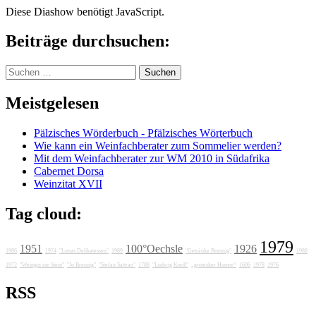
Diese Diashow benötigt JavaScript.
Beiträge durchsuchen:
Suchen
nach:
Meistgelesen
Pälzisches Wörderbuch - Pfälzisches Wörterbuch
Wie kann ein Weinfachberater zum Sommelier werden?
Mit dem Weinfachberater zur WM 2010 in Südafrika
Cabernet Dorsa
Weinzitat XVII
Tag cloud:
1979
1951
100°Oechsle
1926
1986
1974
"Lunas Delikatessen"
1989
"Getränke Breunig"
1988
1972
"Weingut am Stein"
"Jo Breunig"
"Stefan Sattran"
1788
"Ludwig Knoll"
„grotesker Humor“
1606
1978
1976
RSS