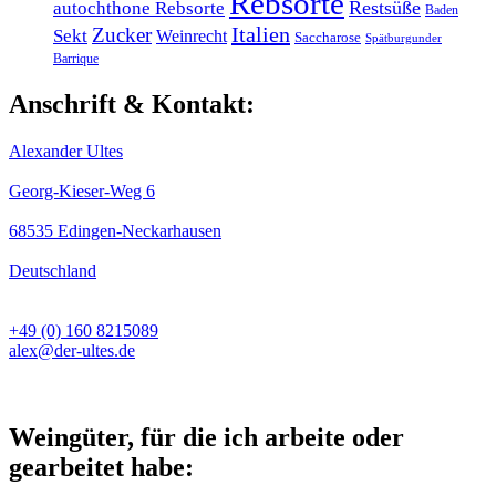
Rebsorte
Restsüße
autochthone Rebsorte
Baden
Italien
Zucker
Sekt
Weinrecht
Saccharose
Spätburgunder
Barrique
Anschrift & Kontakt:
Alexander Ultes
Georg-Kieser-Weg 6
68535 Edingen-Neckarhausen
Deutschland
+49 (0) 160 8215089
alex@der-ultes.de
Weingüter, für die ich arbeite oder
gearbeitet habe: