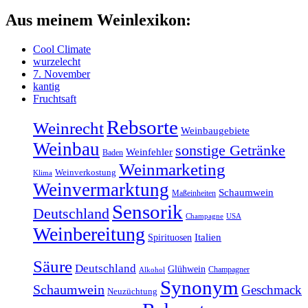
Aus meinem Weinlexikon:
Cool Climate
wurzelecht
7. November
kantig
Fruchtsaft
Rebsorte
Weinrecht
Weinbaugebiete
Weinbau
sonstige Getränke
Weinfehler
Baden
Weinmarketing
Weinverkostung
Klima
Weinvermarktung
Schaumwein
Maßeinheiten
Sensorik
Deutschland
Champagne
USA
Weinbereitung
Italien
Spirituosen
Säure
Deutschland
Glühwein
Champagner
Alkohol
Synonym
Schaumwein
Geschmack
Neuzüchtung