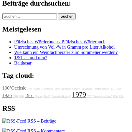
Beiträge durchsuchen:
Suchen
nach:
Meistgelesen
Pälzisches Wörderbuch - Pfälzisches Wörterbuch
Umrechnung von Vol.-% in Gramm pro Liter Alkohol
Wie kann ein Weinfachberater zum Sommelier werden?
1&1 - ...und nun?
Balthasar
Tag cloud:
100°Oechsle
1978
"Lunas Delikatessen"
1989
„grotesker Humor“
"Jo Breunig"
"Stefan Sattran"
1974
1986
1979
1926
1951
1988
1788
"Ludwig Knoll"
"Getränke Breunig"
1972
"Weingut am Stein"
1606
1976
RSS
RSS – Beiträge
RSS – Kommentare