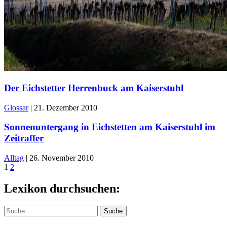
Der Eichstetter Herrenbuck am Kaiserstuhl
Glossar
|
21. Dezember 2010
Sonnenuntergang in Eichstetten am Kaiserstuhl im
Zeitraffer
Alltag
|
26. November 2010
1
2
Lexikon durchsuchen:
Suche
Suche