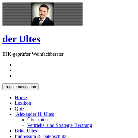
Skip
Open
to
Sidebar
content
der Ultes
IHK-geprüfter Weinfachberater
Toggle navigation
Home
Lexikon
Quiz
Alexander H. Ultes
Über mich
Vertriebs- und Strategie-Beratung
Britta Ultes
Impressum & Datenschutz