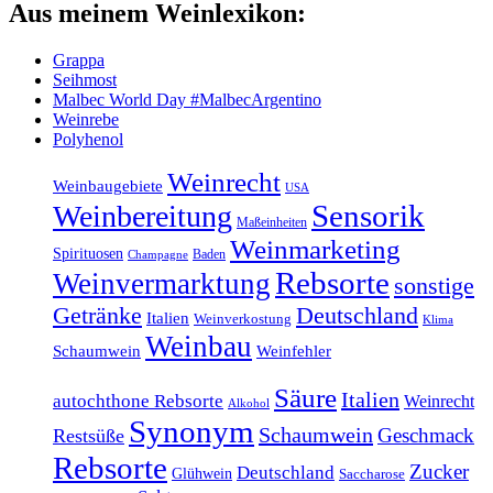
Aus meinem Weinlexikon:
Grappa
Seihmost
Malbec World Day #MalbecArgentino
Weinrebe
Polyhenol
Weinrecht
Weinbaugebiete
USA
Sensorik
Weinbereitung
Maßeinheiten
Weinmarketing
Spirituosen
Baden
Champagne
Rebsorte
Weinvermarktung
sonstige
Getränke
Deutschland
Italien
Weinverkostung
Klima
Weinbau
Schaumwein
Weinfehler
Säure
Italien
autochthone Rebsorte
Weinrecht
Alkohol
Synonym
Schaumwein
Geschmack
Restsüße
Rebsorte
Zucker
Deutschland
Glühwein
Saccharose