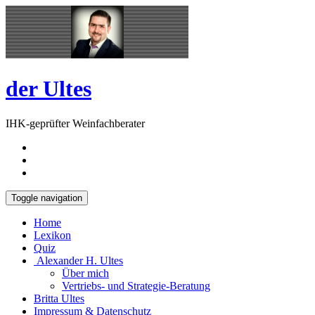
Skip
Open
to
Sidebar
content
der Ultes
IHK-geprüfter Weinfachberater
Toggle navigation
Home
Lexikon
Quiz
Alexander H. Ultes
Über mich
Vertriebs- und Strategie-Beratung
Britta Ultes
Impressum & Datenschutz