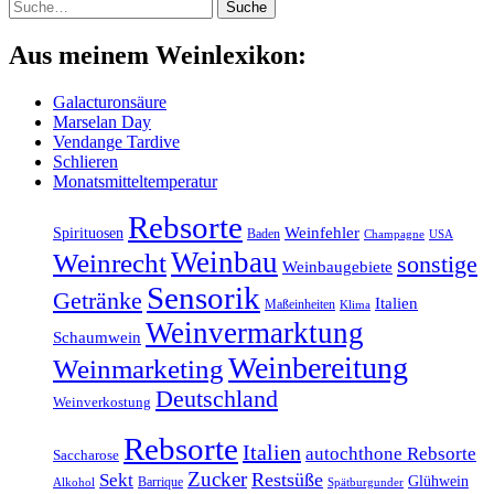
Suche
Suche
Aus meinem Weinlexikon:
Galacturonsäure
Marselan Day
Vendange Tardive
Schlieren
Monatsmitteltemperatur
Rebsorte
Weinfehler
Spirituosen
Baden
Champagne
USA
Weinbau
Weinrecht
sonstige
Weinbaugebiete
Sensorik
Getränke
Italien
Maßeinheiten
Klima
Weinvermarktung
Schaumwein
Weinbereitung
Weinmarketing
Deutschland
Weinverkostung
Rebsorte
Italien
autochthone Rebsorte
Saccharose
Zucker
Restsüße
Sekt
Glühwein
Barrique
Alkohol
Spätburgunder