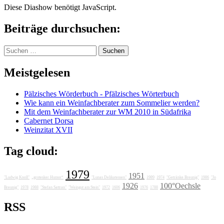
Diese Diashow benötigt JavaScript.
Beiträge durchsuchen:
Suchen
nach:
Meistgelesen
Pälzisches Wörderbuch - Pfälzisches Wörterbuch
Wie kann ein Weinfachberater zum Sommelier werden?
Mit dem Weinfachberater zur WM 2010 in Südafrika
Cabernet Dorsa
Weinzitat XVII
Tag cloud:
1979
1951
"Ludwig Knoll"
„grotesker Humor“
"Lunas Delikatessen"
1989
1974
"Getränke Breunig"
1986
"Jo
1926
100°Oechsle
Breunig"
1978
1988
"Stefan Sattran"
"Weingut am Stein"
1972
1606
1976
1788
RSS