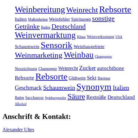
Rebsorte
Weinbereitung
Weinrecht
sonstige
Italien
Weinfehler
Spirituosen
Maßeinheiten
Getränke
Deutschland
Baden
Weinvermarktung
Weinverkostung
Klima
USA
Sensorik
Schaumwein
Weinbaugebiete
Weinbau
Weinmarketing
Champagne
Zucker
Weinrecht
autochthone
Neuzüchtung
Champagner
Rebsorte
Rebsorte
Sekt
Glühwein
Barrique
Synonym
Schaumwein
Italien
Geschmack
Säure
Restsüße
Deutschland
Baden
Saccharose
Spätburgunder
Alkohol
Anschrift & Kontakt:
Alexander Ultes