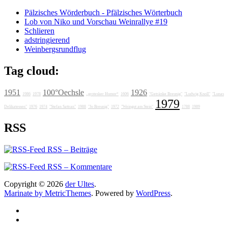
Pälzisches Wörderbuch - Pfälzisches Wörterbuch
Lob von Niko und Vorschau Weinrallye #19
Schlieren
adstringierend
Weinbergsrundflug
Tag cloud:
1951
100°Oechsle
1926
1986
1978
„grotesker Humor“
1606
"Getränke Breunig"
"Ludwig Knoll"
"Lunas
1979
Delikatessen"
1976
1974
"Stefan Sattran"
1988
"Jo Breunig"
1972
"Weingut am Stein"
1788
1989
RSS
RSS – Beiträge
RSS – Kommentare
Copyright © 2026
der Ultes
.
Marinate by MetricThemes
. Powered by
WordPress
.