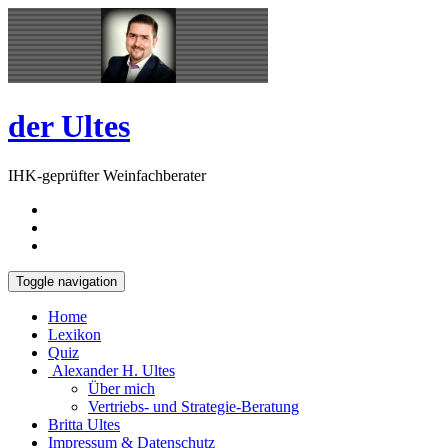
Skip
Open
to
Sidebar
content
der Ultes
IHK-geprüfter Weinfachberater
Toggle navigation
Home
Lexikon
Quiz
Alexander H. Ultes
Über mich
Vertriebs- und Strategie-Beratung
Britta Ultes
Impressum & Datenschutz