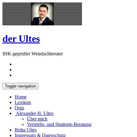
Skip
Open
to
Sidebar
content
der Ultes
IHK-geprüfter Weinfachberater
Toggle navigation
Home
Lexikon
Quiz
Alexander H. Ultes
Über mich
Vertriebs- und Strategie-Beratung
Britta Ultes
Impressum & Datenschutz