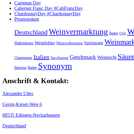
Carignan Day
Cabernet Franc Day #CabFrancDay
ChardonnayDay #ChardonnayDay
Propionsäure
W
Weinvermarktung
Deutschland
Baden
USA
Weinmark
Weinfehler
Spirituosen
Maßeinheiten
Weinverkostung
Säur
Italien
Geschmack
Weinrecht
Champagner
Saccharose
Synonym
Barrique
Baden
Anschrift & Kontakt:
Alexander Ultes
Georg-Kieser-Weg 6
68535 Edingen-Neckarhausen
Deutschland