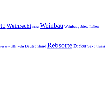
te
Weinbau
Weinrecht
Weinbaugebiete
Italien
Klima
Rebsorte
Zucker
Deutschland
Sekt
Glühwein
urgunder
Alkohol