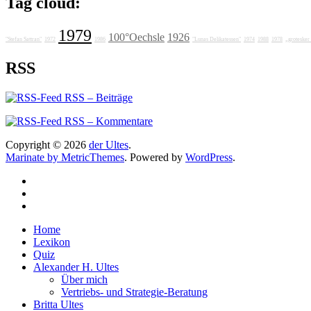
Tag cloud:
1979
100°Oechsle
1926
"Stefan Sattran"
1972
1986
"Lunas Delikatessen"
1974
1988
1978
„groteske
RSS
RSS – Beiträge
RSS – Kommentare
Copyright © 2026
der Ultes
.
Marinate by MetricThemes
. Powered by
WordPress
.
Home
Lexikon
Quiz
Alexander H. Ultes
Über mich
Vertriebs- und Strategie-Beratung
Britta Ultes