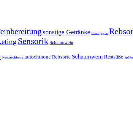
Rebsor
einbereitung
sonstige Getränke
Champagne
Sensorik
eting
Schaumwein
e
Schaumwein
Restsüße
autochthone Rebsorte
Neuzüchtung
Spätb