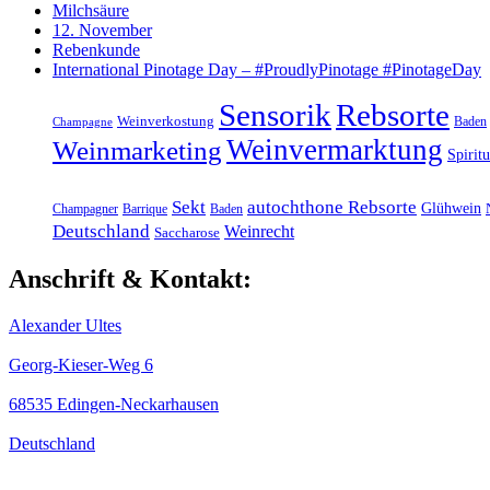
Milchsäure
12. November
Rebenkunde
International Pinotage Day – #ProudlyPinotage #PinotageDay
Sensorik
Rebsorte
Weinverkostung
Baden
Champagne
Weinvermarktung
Weinmarketing
Spirit
Sekt
autochthone Rebsorte
Glühwein
Champagner
Barrique
Baden
Deutschland
Weinrecht
Saccharose
Anschrift & Kontakt:
Alexander Ultes
Georg-Kieser-Weg 6
68535 Edingen-Neckarhausen
Deutschland