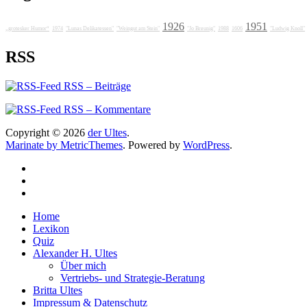
1926
1951
„grotesker Humor“
1974
"Lunas Delikatessen"
"Weingut am Stein"
"Jo Breunig"
1988
1606
"Ludwig Knoll"
RSS
RSS – Beiträge
RSS – Kommentare
Copyright © 2026
der Ultes
.
Marinate by MetricThemes
. Powered by
WordPress
.
Home
Lexikon
Quiz
Alexander H. Ultes
Über mich
Vertriebs- und Strategie-Beratung
Britta Ultes
Impressum & Datenschutz