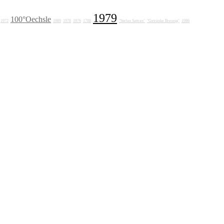
1979
100°Oechsle
1972
1989
1978
1976
1788
"Stefan Sattran"
"Getränke Breunig"
1986