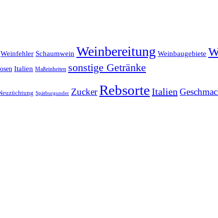
Weinbereitung
W
Weinfehler
Schaumwein
Weinbaugebiete
sonstige Getränke
Italien
uosen
Maßeinheiten
Rebsorte
Italien
Zucker
Geschmac
Neuzüchtung
Spätburgunder