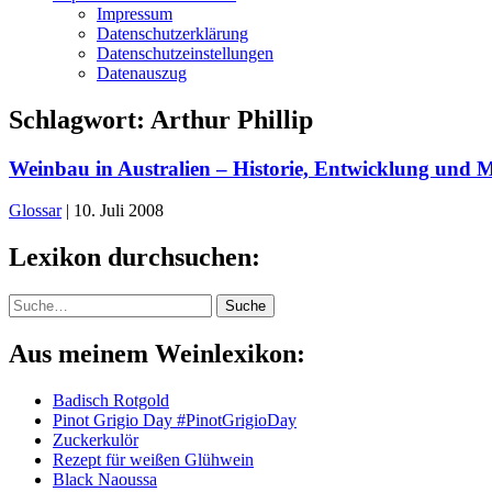
Impressum
Datenschutzerklärung
Datenschutzeinstellungen
Datenauszug
Schlagwort:
Arthur Phillip
Weinbau in Australien – Historie, Entwicklung und 
Glossar
|
10. Juli 2008
Lexikon durchsuchen:
Suche
Suche
Aus meinem Weinlexikon:
Badisch Rotgold
Pinot Grigio Day #PinotGrigioDay
Zuckerkulör
Rezept für weißen Glühwein
Black Naoussa