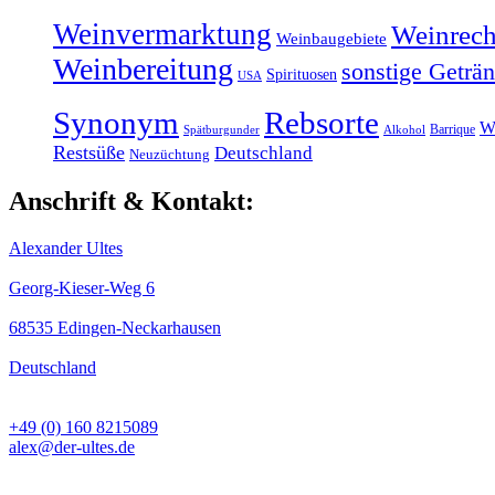
Weinvermarktung
Weinrech
Weinbaugebiete
Weinbereitung
sonstige Geträ
Spirituosen
USA
Synonym
Rebsorte
W
Barrique
Spätburgunder
Alkohol
Restsüße
Deutschland
Neuzüchtung
Anschrift & Kontakt:
Alexander Ultes
Georg-Kieser-Weg 6
68535 Edingen-Neckarhausen
Deutschland
+49 (0) 160 8215089
alex@der-ultes.de