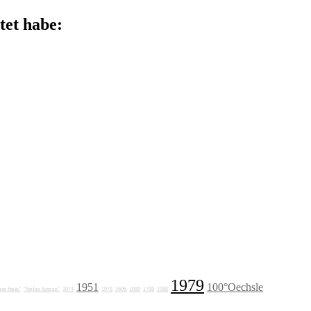
tet habe:
1979
1951
100°Oechsle
am Stein"
"Stefan Sattran"
1974
1978
1606
1989
1788
1988