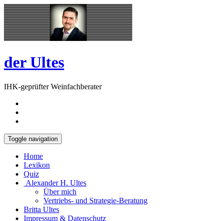
Skip
Open
to
Sidebar
content
der Ultes
IHK-geprüfter Weinfachberater
Toggle navigation
Home
Lexikon
Quiz
Alexander H. Ultes
Über mich
Vertriebs- und Strategie-Beratung
Britta Ultes
Impressum & Datenschutz