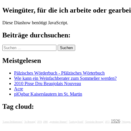
Weingüter, für die ich arbeite oder gearbei
Diese Diashow benötigt JavaScript.
Beiträge durchsuchen:
Suchen
nach:
Meistgelesen
Pälzisches Wörderbuch - Pfälzisches Wörterbuch
Wie kann ein Weinfachberater zum Sommelier werden?
2010 Pisse Dru Beaujolais Nouveau
Acre
plOgbar Kaiserslautern im St. Martin
Tag cloud:
1926
"Lunas Delikatessen"
"Jo Breunig"
1976
1986
„grotesker Humor“
"Ludwig Knoll"
"Getränke Breunig"
1972
"Weingut 