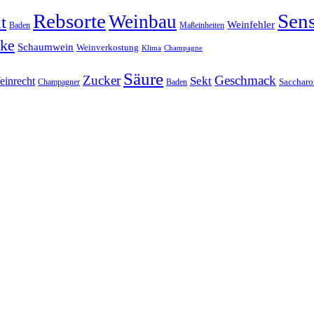
Rebsorte
Sens
Weinbau
t
Weinfehler
Baden
Maßeinheiten
nke
Schaumwein
Weinverkostung
Klima
Champagne
Säure
Zucker
Geschmack
einrecht
Sekt
Champagner
Baden
Saccharo