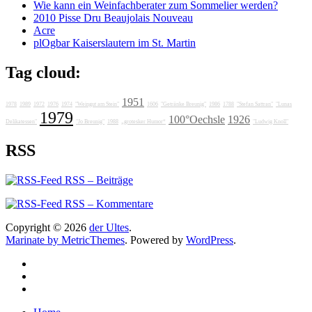
Wie kann ein Weinfachberater zum Sommelier werden?
2010 Pisse Dru Beaujolais Nouveau
Acre
plOgbar Kaiserslautern im St. Martin
Tag cloud:
1951
1978
1989
1972
1976
1974
"Weingut am Stein"
1606
"Getränke Breunig"
1986
1788
"Stefan Sattran"
"Lunas
1979
100°Oechsle
1926
Delikatessen"
"Jo Breunig"
1988
„grotesker Humor“
"Ludwig Knoll"
RSS
RSS – Beiträge
RSS – Kommentare
Copyright © 2026
der Ultes
.
Marinate by MetricThemes
. Powered by
WordPress
.