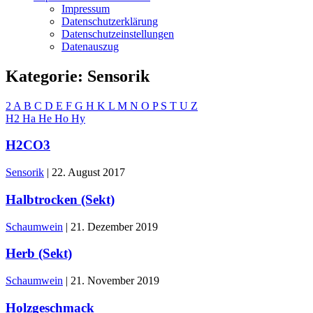
Impressum
Datenschutzerklärung
Datenschutzeinstellungen
Datenauszug
Kategorie:
Sensorik
2
A
B
C
D
E
F
G
H
K
L
M
N
O
P
S
T
U
Z
H2
Ha
He
Ho
Hy
H2CO3
Sensorik
|
22. August 2017
Halbtrocken (Sekt)
Schaumwein
|
21. Dezember 2019
Herb (Sekt)
Schaumwein
|
21. November 2019
Holzgeschmack