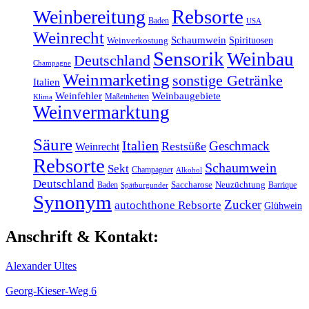
Rebsorte
Weinbereitung
Baden
USA
Weinrecht
Schaumwein
Spirituosen
Weinverkostung
Sensorik
Weinbau
Deutschland
Champagne
Weinmarketing
sonstige Getränke
Italien
Weinfehler
Weinbaugebiete
Maßeinheiten
Klima
Weinvermarktung
Säure
Italien
Geschmack
Restsüße
Weinrecht
Rebsorte
Schaumwein
Sekt
Champagner
Alkohol
Deutschland
Baden
Saccharose
Neuzüchtung
Barrique
Spätburgunder
Synonym
Zucker
autochthone Rebsorte
Glühwein
Anschrift & Kontakt:
Alexander Ultes
Georg-Kieser-Weg 6