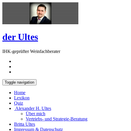
Skip
Open
to
Sidebar
content
der Ultes
IHK-geprüfter Weinfachberater
Toggle navigation
Home
Lexikon
Quiz
Alexander H. Ultes
Über mich
Vertriebs- und Strategie-Beratung
Britta Ultes
Impressum & Datenschutz