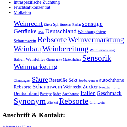
Intraspezifische Züchtung
Fruchtsaftkonzentrat
Molketon
Weinrecht
sonstige
Spirituosen
Baden
Klima
Getränke
Deutschland
Weinbaugebiete
USA
Rebsorte
Weinvermarktung
Schaumwein
Weinbereitung
Weinbau
Weinverkostung
Sensorik
Italien
Weinfehler
Maßeinheiten
Champagne
Weinmarketing
Säure
Restsüße
Sekt
autochthone
Champagner
Spätburgunder
Schaumwein
Zucker
Rebsorte
Weinrecht
Neuzüchtung
Italien
Geschmack
Deutschland
Barrique
Baden
Saccharose
Synonym
Rebsorte
Glühwein
Alkohol
Anschrift & Kontakt: