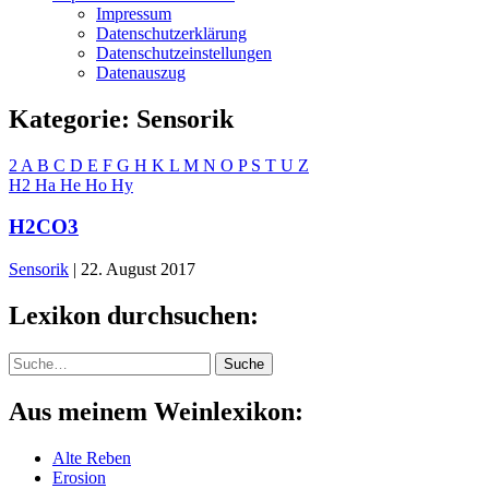
Impressum
Datenschutzerklärung
Datenschutzeinstellungen
Datenauszug
Kategorie:
Sensorik
2
A
B
C
D
E
F
G
H
K
L
M
N
O
P
S
T
U
Z
H2
Ha
He
Ho
Hy
H2CO3
Sensorik
|
22. August 2017
Lexikon durchsuchen:
Suche
Suche
Aus meinem Weinlexikon:
Alte Reben
Erosion