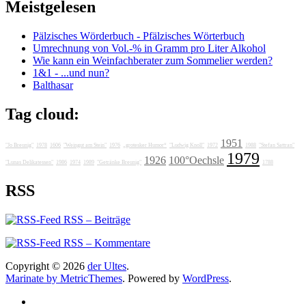
Meistgelesen
Pälzisches Wörderbuch - Pfälzisches Wörterbuch
Umrechnung von Vol.-% in Gramm pro Liter Alkohol
Wie kann ein Weinfachberater zum Sommelier werden?
1&1 - ...und nun?
Balthasar
Tag cloud:
1951
"Jo Breunig"
1978
1606
"Weingut am Stein"
1976
„grotesker Humor“
"Ludwig Knoll"
1972
1988
"Stefan Sattran"
1979
1926
100°Oechsle
"Lunas Delikatessen"
1986
1974
1989
"Getränke Breunig"
1788
RSS
RSS – Beiträge
RSS – Kommentare
Copyright © 2026
der Ultes
.
Marinate by MetricThemes
. Powered by
WordPress
.