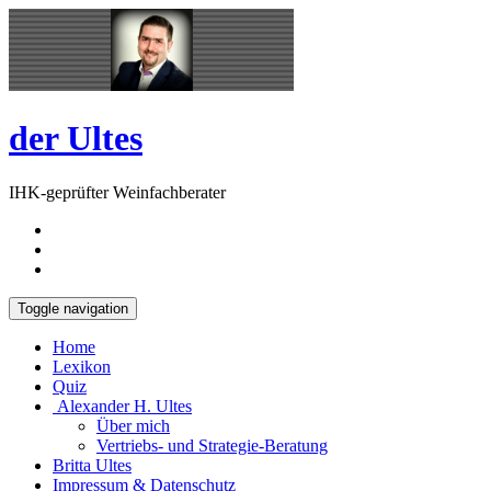
Skip
Open
to
Sidebar
content
der Ultes
IHK-geprüfter Weinfachberater
Toggle navigation
Home
Lexikon
Quiz
Alexander H. Ultes
Über mich
Vertriebs- und Strategie-Beratung
Britta Ultes
Impressum & Datenschutz