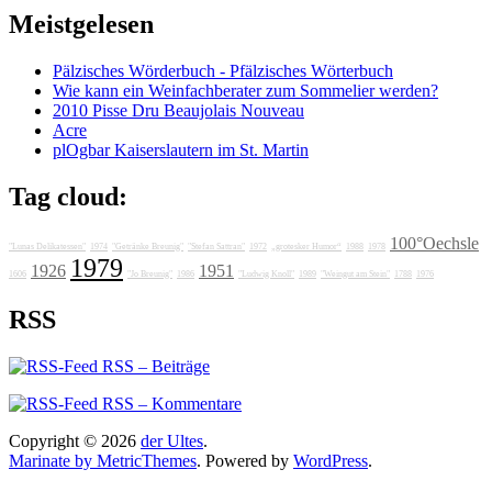
Meistgelesen
Pälzisches Wörderbuch - Pfälzisches Wörterbuch
Wie kann ein Weinfachberater zum Sommelier werden?
2010 Pisse Dru Beaujolais Nouveau
Acre
plOgbar Kaiserslautern im St. Martin
Tag cloud:
100°Oechsle
"Lunas Delikatessen"
1974
"Getränke Breunig"
"Stefan Sattran"
1972
„grotesker Humor“
1988
1978
1979
1926
1951
1606
"Jo Breunig"
1986
"Ludwig Knoll"
1989
"Weingut am Stein"
1788
1976
RSS
RSS – Beiträge
RSS – Kommentare
Copyright © 2026
der Ultes
.
Marinate by MetricThemes
. Powered by
WordPress
.