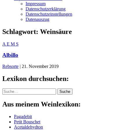
Impressum
Datenschutzerklärung
Datenschutzeinstellungen
Datenauszug
Schlagwort:
Weinsäure
A
E
M
S
Albillo
Rebsorte
|
21. November 2019
Lexikon durchsuchen:
Suche
Suche
Aus meinem Weinlexikon:
Pagadebit
Petit Bouschet
Acetaldehydton