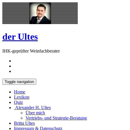
Skip
Open
to
Sidebar
content
der Ultes
IHK-geprüfter Weinfachberater
Toggle navigation
Home
Lexikon
Quiz
Alexander H. Ultes
Über mich
Vertriebs- und Strategie-Beratung
Britta Ultes
Impressum & Datenschutz