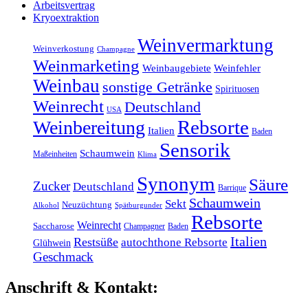
Arbeitsvertrag
Kryoextraktion
Weinvermarktung
Weinverkostung
Champagne
Weinmarketing
Weinbaugebiete
Weinfehler
Weinbau
sonstige Getränke
Spirituosen
Weinrecht
Deutschland
USA
Rebsorte
Weinbereitung
Italien
Baden
Sensorik
Schaumwein
Maßeinheiten
Klima
Synonym
Säure
Zucker
Deutschland
Barrique
Schaumwein
Sekt
Neuzüchtung
Alkohol
Spätburgunder
Rebsorte
Weinrecht
Saccharose
Champagner
Baden
Italien
Restsüße
autochthone Rebsorte
Glühwein
Geschmack
Anschrift & Kontakt: