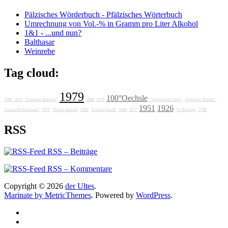
Pälzisches Wörderbuch - Pfälzisches Wörterbuch
Umrechnung von Vol.-% in Gramm pro Liter Alkohol
1&1 - ...und nun?
Balthasar
Weinrebe
Tag cloud:
1979
100°Oechsle
1989
1976
"Getränke Breunig"
1988
1978
"Weingut am Stein"
„grotesker Humor“
1951
1926
"Lunas Delikatessen"
1974
"Stefan Sattran"
1986
"Ludwig Knoll"
1606
1972
"Jo Breunig"
1788
RSS
RSS – Beiträge
RSS – Kommentare
Copyright © 2026
der Ultes
.
Marinate by MetricThemes
. Powered by
WordPress
.