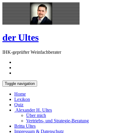
Skip
Open
to
Sidebar
content
der Ultes
IHK-geprüfter Weinfachberater
Toggle navigation
Home
Lexikon
Quiz
Alexander H. Ultes
Über mich
Vertriebs- und Strategie-Beratung
Britta Ultes
Impressum & Datenschutz