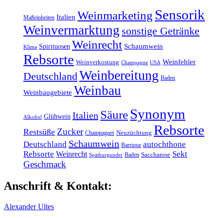
Sensorik
Weinmarketing
Italien
Maßeinheiten
Weinvermarktung
sonstige Getränke
Weinrecht
Schaumwein
Spirituosen
Klima
Rebsorte
Weinfehler
Weinverkostung
Champagne
USA
Weinbereitung
Deutschland
Baden
Weinbau
Weinbaugebiete
Synonym
Säure
Italien
Glühwein
Alkohol
Rebsorte
Zucker
Restsüße
Champagner
Neuzüchtung
Schaumwein
Deutschland
autochthone
Barrique
Rebsorte
Weinrecht
Sekt
Baden
Saccharose
Spätburgunder
Geschmack
Anschrift & Kontakt:
Alexander Ultes