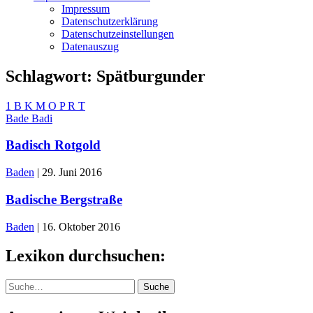
Impressum
Datenschutzerklärung
Datenschutzeinstellungen
Datenauszug
Schlagwort:
Spätburgunder
1
B
K
M
O
P
R
T
Bade
Badi
Badisch Rotgold
Baden
|
29. Juni 2016
Badische Bergstraße
Baden
|
16. Oktober 2016
Lexikon durchsuchen:
Suche
Suche