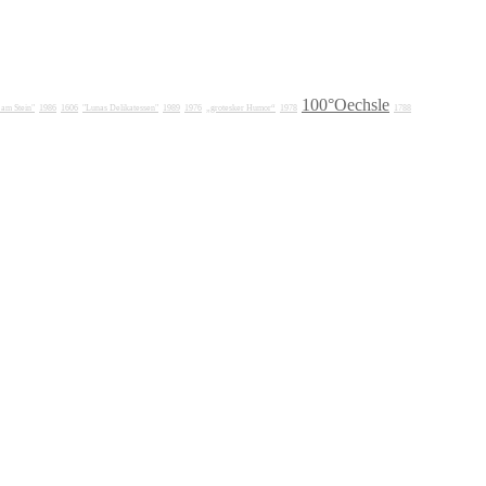
100°Oechsle
 am Stein"
1986
1606
"Lunas Delikatessen"
1989
1976
„grotesker Humor“
1978
1788