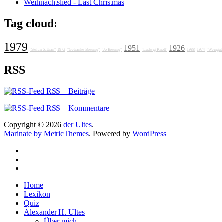
Weihnachtslied - Last Christmas
Tag cloud:
1979
1951
1926
"Stefan Sattran"
1972
"Getränke Breunig"
"Jo Breunig"
"Ludwig Knoll"
1988
1974
"Weingut
RSS
RSS – Beiträge
RSS – Kommentare
Copyright © 2026
der Ultes
.
Marinate by MetricThemes
. Powered by
WordPress
.
Home
Lexikon
Quiz
Alexander H. Ultes
Über mich