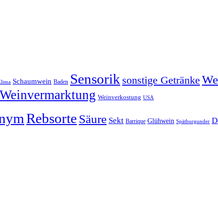
Sensorik
We
sonstige Getränke
Schaumwein
Baden
lima
Weinvermarktung
Weinverkostung
USA
onym
Rebsorte
Säure
Sekt
D
Glühwein
Barrique
Spätburgunder