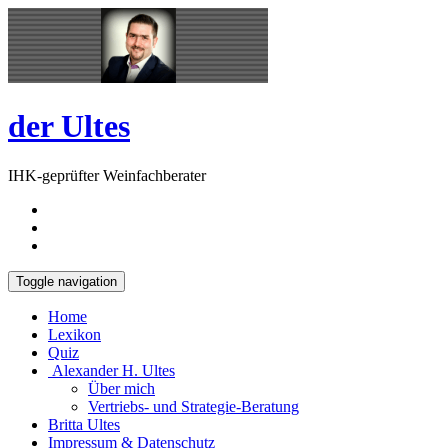
Skip
Open
to
Sidebar
content
der Ultes
IHK-geprüfter Weinfachberater
Toggle navigation
Home
Lexikon
Quiz
Alexander H. Ultes
Über mich
Vertriebs- und Strategie-Beratung
Britta Ultes
Impressum & Datenschutz