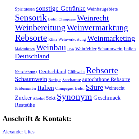
sonstige Getränke
Weinbaugebiete
Spirituosen
Sensorik
Weinrecht
Baden
Champagne
Weinbereitung
Weinvermarktung
Rebsorte
Weinmarketing
Weinverkostung
Klima
Weinbau
Weinfehler
Schaumwein
Italien
Maßeinheiten
USA
Deutschland
Rebsorte
Deutschland
Glühwein
Neuzüchtung
Schaumwein
autochthone Rebsorte
Barrique
Saccharose
Säure
Italien
Weinrecht
Champagner
Baden
Spätburgunder
Synonym
Zucker
Geschmack
Sekt
Alkohol
Restsüße
Anschrift & Kontakt:
Alexander Ultes