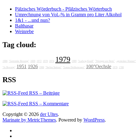
Pälzisches Wörderbuch - Pfälzisches Wörterbuch
Umrechnung von Vol.-% in Gramm pro Liter Alkohol
1&1 - ...und nun?
Balthasar
Weinrebe
Tag cloud:
1979
1986
"Getränke Breunig"
1606
1972
1978
1974
1989
"Ludwig Knoll"
"Weingut am Stein"
„grotesker Humor“
1951
1926
100°Oechsle
"Jo Breunig"
1988
"Stefan Sattran"
"Lunas Delikatessen"
1976
1788
RSS
RSS – Beiträge
RSS – Kommentare
Copyright © 2026
der Ultes
.
Marinate by MetricThemes
. Powered by
WordPress
.