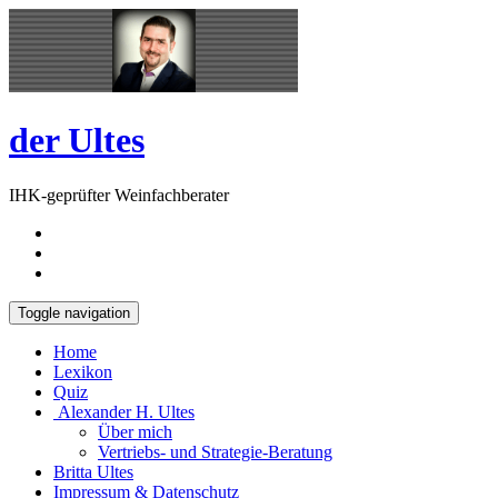
Skip
Open
to
Sidebar
content
der Ultes
IHK-geprüfter Weinfachberater
Toggle navigation
Home
Lexikon
Quiz
Alexander H. Ultes
Über mich
Vertriebs- und Strategie-Beratung
Britta Ultes
Impressum & Datenschutz