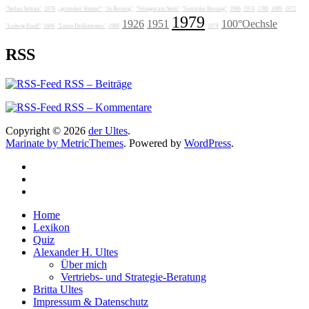
"Stefan Sattran"
1976
„grotesker Humor“
"Jo Breunig"
"Weingut am Stein"
"Getränke Breunig"
1986
1974
1788
1989
1972
1979
1926
1951
100°Oechsle
"Ludwig Knoll"
1606
"Lunas Delikatessen"
1988
1978
RSS
RSS – Beiträge
RSS – Kommentare
Copyright © 2026
der Ultes
.
Marinate by MetricThemes
. Powered by
WordPress
.
Home
Lexikon
Quiz
Alexander H. Ultes
Über mich
Vertriebs- und Strategie-Beratung
Britta Ultes
Impressum & Datenschutz