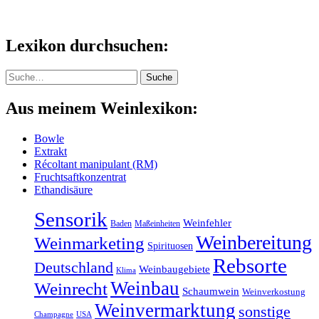
Lexikon durchsuchen:
Suche
Suche
Aus meinem Weinlexikon:
Bowle
Extrakt
Récoltant manipulant (RM)
Fruchtsaftkonzentrat
Ethandisäure
Sensorik
Weinfehler
Baden
Maßeinheiten
Weinbereitung
Weinmarketing
Spirituosen
Rebsorte
Deutschland
Weinbaugebiete
Klima
Weinbau
Weinrecht
Schaumwein
Weinverkostung
Weinvermarktung
sonstige
Champagne
USA