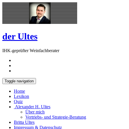
Skip
Open
to
Sidebar
content
der Ultes
IHK-geprüfter Weinfachberater
Toggle navigation
Home
Lexikon
Quiz
Alexander H. Ultes
Über mich
Vertriebs- und Strategie-Beratung
Britta Ultes
Impressum & Datenschutz