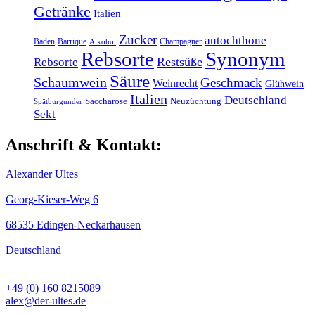
Getränke
Italien
Zucker
autochthone
Baden
Barrique
Champagner
Alkohol
Rebsorte
Synonym
Restsüße
Rebsorte
Säure
Schaumwein
Geschmack
Weinrecht
Glühwein
Italien
Deutschland
Saccharose
Neuzüchtung
Spätburgunder
Sekt
Anschrift & Kontakt:
Alexander Ultes
Georg-Kieser-Weg 6
68535 Edingen-Neckarhausen
Deutschland
+49 (0) 160 8215089
alex@der-ultes.de